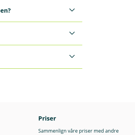
len?
bare verifisere
 å sette opp dette.
Priser
Sammenlign våre priser med andre