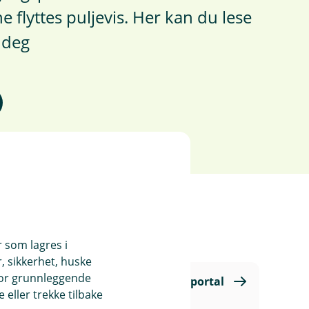
 flyttes puljevis. Her kan du lese
 deg
r som lagres i
, sikkerhet, huske
for grunnleggende
Kontakt meg om Nets Kundeportal
eller trekke tilbake
eller Corporat Connect