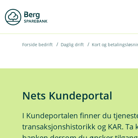
H
o
p
p
i
Forside bedrift
Daglig drift
Kort og betalingsløsni
n
n
h
o
Nets Kundeportal
d
e
I Kundeportalen finner du tjenes
t
transaksjonshistorikk og KAR. Ta 
banken dersom du ønsker tilgang