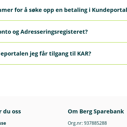
mer for å søke opp en betaling i Kundeporta
ger ved å bruke KID-nummer, debetkonto eller beløp.
Konto og Adresseringsregisteret?
rganisasjonsnummer kan få tilgang. Enkeltpersonforetak kan 
portalen jeg får tilgang til KAR?
gt lovbestemt taushetsplikt.
n web-service eller en filløsning. Banken kan hjelpe deg med
r du oss
Om Berg Sparebank
sse
Org.nr: 937885288