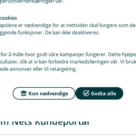
i personvernerklæringen vår.
pesielt nyttig for bedrifter som
tal kan du også søke opp OCR-filer og
etaling.
cookies
pslene er nødvendige for at nettsiden skal fungere som den
ggende funksjoner. De kan ikke deaktiveres.
(KAR)
ntoer. Med denne tjenesten kan du
mt få informasjon om hvem som eier
 for å måle hvor godt våre kampanjer fungerer. Dette hjelper
ltater, slik at vi kan forbedre markedsføringen vår. Vi bruke
ede annonser eller til retargeting.
ler bedrift
lutbetalinger, og avvisninger
Kun nødvendige
Godta alle
 riktig person
om Nets Kundeportal