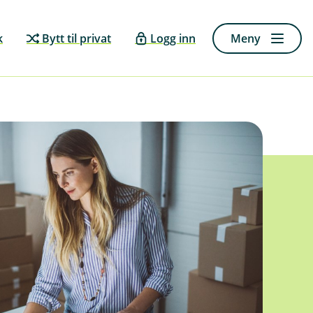
k
Bytt til privat
Logg inn
Meny