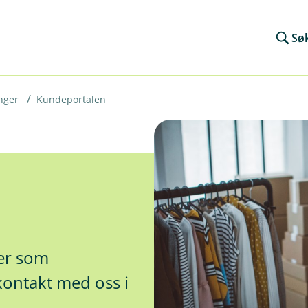
Sø
nger
Kundeportalen
ter som
kontakt med oss i
.