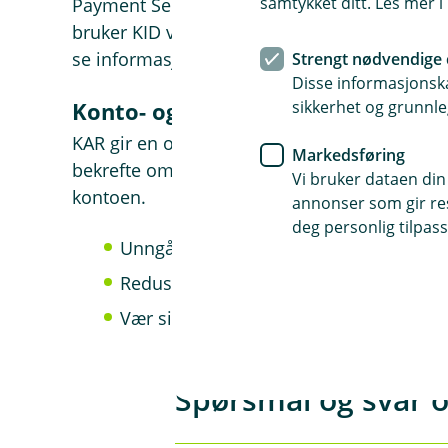
samtykket ditt. Les mer 
Payment Services (MPS). Denne tjenesten er s
bruker KID ved fakturering. I Nets Kundepor
se informasjon om hvem som har utført en b
Strengt nødvendige 
Disse informasjonska
sikkerhet og grunnle
Konto- og adresseringsregisteret 
KAR gir en oversikt over norske betalingsko
Markedsføring
bekrefte om en konto er gyldig og aktiv, sa
Vi bruker dataen din
kontoen.
annonser som gir resu
deg personlig tilpass
Unngå feilutbetalinger til feil person el
Reduser risikoen for fakturasvindel, fei
Vær sikker på at betalinger kommer fra
Spørsmål og svar 