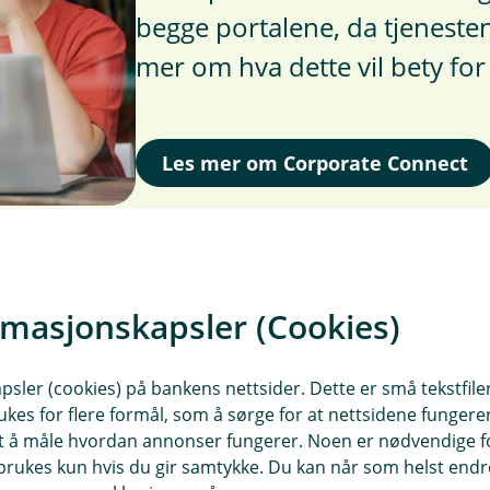
begge portalene, da tjenestene
mer om hva dette vil bety for
Les mer om Corporate Connect
rmasjonskapsler (Cookies)
sler (cookies) på bankens nettsider. Dette er små tekstfile
ukes for flere formål, som å sørge for at nettsidene fungerer
samt å måle hvordan annonser fungerer. Noen er nødvendige 
r som har gått gjennom Mastercard
rukes kun hvis du gir samtykke. Du kan når som helst endre 