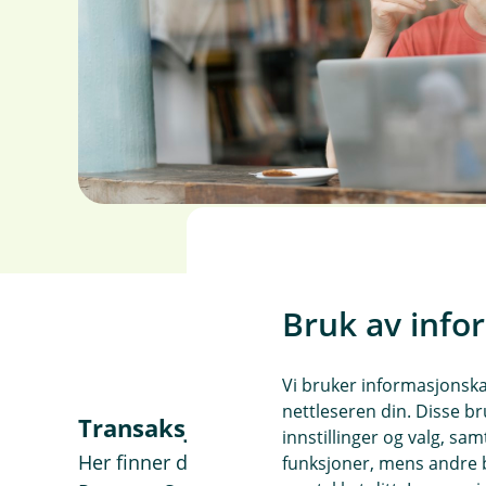
i
n
y
t
t
v
i
n
d
u
)
Bruk av info
Vi bruker informasjonskap
nettleseren din. Disse br
Transaksjonshistorikk
innstillinger og valg, 
Her finner du detaljer om alle transaksjone
funksjoner, mens andre b