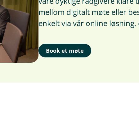
våre dyktige rådgivere klare t
mellom digitalt møte eller bes
enkelt via vår online løsning, 
Book et møte