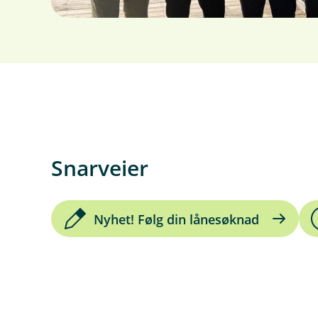
Snarveier
Nyhet! Følg din lånesøknad