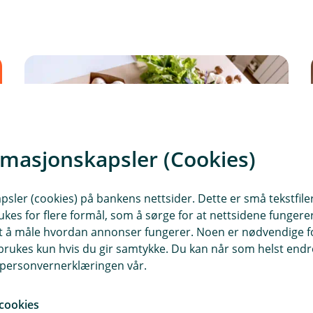
rmasjonskapsler (Cookies)
sler (cookies) på bankens nettsider. Dette er små tekstfile
ukes for flere formål, som å sørge for at nettsidene fungerer
samt å måle hvordan annonser fungerer. Noen er nødvendige 
rukes kun hvis du gir samtykke. Du kan når som helst endre 
7 sparetips i hverdagen
i personvernerklæringen vår.
Små grep kan gjøre mer enn du tror. Her
cookies
får du sju enkle sparetips som kan gi deg