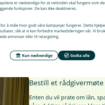
pslene er nødvendige for at nettsiden skal fungere som den
bedre oversikt og litt mer rom i
ggende funksjoner. De kan ikke deaktiveres.
økonomien.
Les mer
 for å måle hvor godt våre kampanjer fungerer. Dette hjelper
ltater, slik at vi kan forbedre markedsføringen vår. Vi bruke
ede annonser eller til retargeting.
Kun nødvendige
Godta alle
Bestill et rådgivermøt
Enten du vil prate om lån, spa