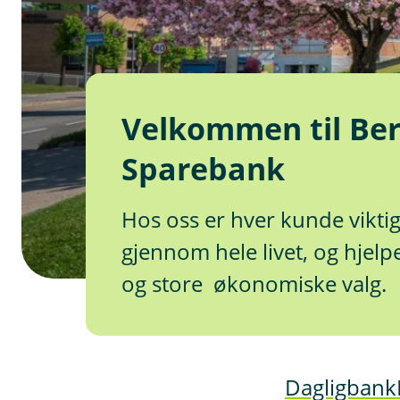
Velkommen til Be
Sparebank
Hos oss er hver kunde viktig.
gjennom hele livet, og hjel
og store økonomiske valg.
Dagligbank