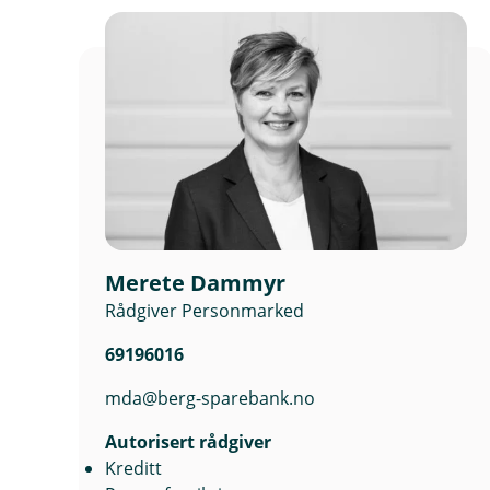
Merete Dammyr
Rådgiver Personmarked
69196016
mda@berg-sparebank.no
Autorisert rådgiver
Kreditt