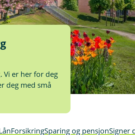
rg
 Vi er her for deg
per deg med små
Lån
Forsikring
Sparing og pensjon
Signer