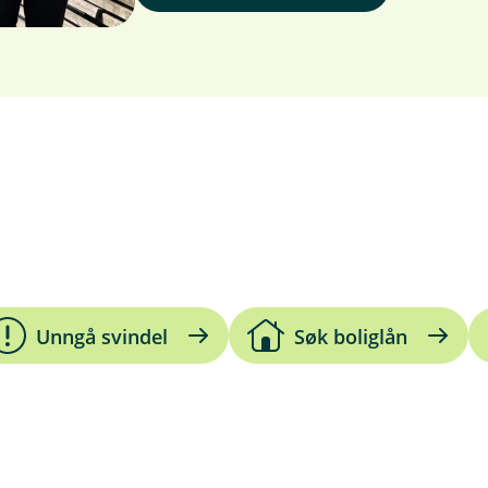
Unngå svindel
Søk boliglån