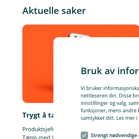
Aktuelle saker
Bruk av info
Vi bruker informasjonskap
nettleseren din. Disse br
innstillinger og valg, 
funksjoner, mens andre b
Trygt å tæppe med Vipps
samtykket ditt. Les mer 
Produktsjefen i Vipps forklarer hvorfor
Strengt nødvendige 
Tæpp med Vipps er trygt, enkelt og