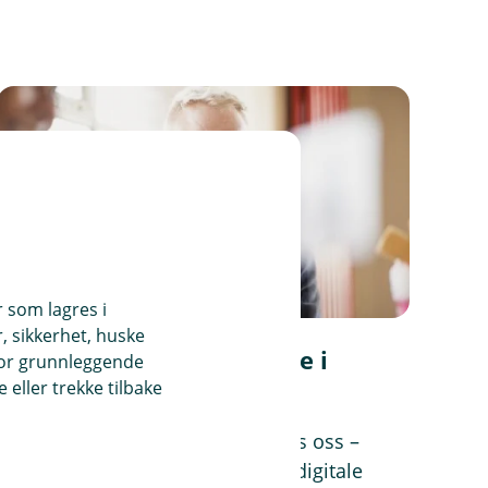
r som lagres i
, sikkerhet, huske
Kundene gir oss toppscore i
for grunnleggende
Norsk kundebarometer
eller trekke tilbake
Se hva kundene setter pris på hos oss –
fra personlig rådgivning til gode digitale