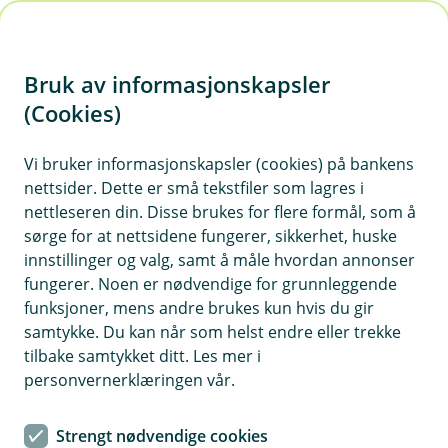
H
o
Bruk av informasjonskapsler
p
p
(Cookies)
i
Vi bruker informasjonskapsler (cookies) på bankens
nettsider. Dette er små tekstfiler som lagres i
n
nettleseren din. Disse brukes for flere formål, som å
n
sørge for at nettsidene fungerer, sikkerhet, huske
h
innstillinger og valg, samt å måle hvordan annonser
o
fungerer. Noen er nødvendige for grunnleggende
funksjoner, mens andre brukes kun hvis du gir
d
samtykke. Du kan når som helst endre eller trekke
e
tilbake samtykket ditt. Les mer i
t
personvernerklæringen vår.
Speditøransvarsforsikring
Strengt nødvendige cookies