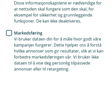
Disse informasjonskapslene er nødvendige for
Dekker ansvar hvis varer blir skadet eller ødelagt.
at nettsiden skal fungere som den skal, for
eksempel for sikkerhet og grunnleggende
Gir beskyttelse hvis ansatte tar eller underslår varer.
funksjoner. De kan ikke deaktiveres.
Du er også dekket hvis varer sendes feil eller til feil
Markedsføring
sted.
Vi bruker dataen din for å måle hvor godt våre
kampanjer fungerer. Dette hjelper oss å forstå
Kontakt meg om speditøransvarsforsikring
hvilke annonser som gir resultater, slik at vi kan
forbedre markedsføringen vår. Vi bruker ikke
dataen til å vise deg personlig tilpassede
Hva er speditøransvarsforsikring?
annonser eller til retargeting.
Speditøransvarsforsikring beskytter bedriften din
hvis noe går galt i et spedisjonsoppdrag, og dere
får krav om erstatning. Den sikrer økonomisk
trygghet – og gir forutsigbar drift.