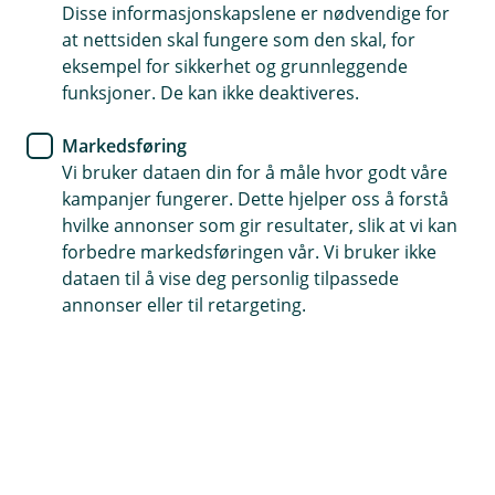
Disse informasjonskapslene er nødvendige for
Direkteoppgjør med veterinær
at nettsiden skal fungere som den skal, for
Vår hunde- og katteforsikring inkluderer
eksempel for sikkerhet og grunnleggende
direkteoppgjør med veterinær. Det betyr at du
funksjoner. De kan ikke deaktiveres.
slipper å legge ut for veterinærbesøket, alt du
trenger å betale er egenandelen.
Markedsføring
Vi bruker dataen din for å måle hvor godt våre
kampanjer fungerer. Dette hjelper oss å forstå
Om direkteoppgjør
hvilke annonser som gir resultater, slik at vi kan
forbedre markedsføringen vår. Vi bruker ikke
dataen til å vise deg personlig tilpassede
annonser eller til retargeting.
Allerede meldt inn skade?
Har du flere utgifter til en allerede innmeldt sak
skal du ettersende dette. Det kan du gjøre her.