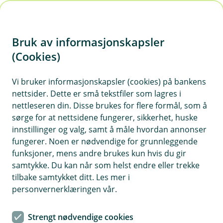
H
o
Bruk av informasjonskapsler
p
p
(Cookies)
Meld skade på dyr
i
Vi bruker informasjonskapsler (cookies) på bankens
Har du allerede oppsøkt veterinær legger du ved
nettsider. Dette er små tekstfiler som lagres i
n
faktura og journal i skademeldingen. Dersom du
nettleseren din. Disse brukes for flere formål, som å
n
har avtalt et direkteoppgjør med en klinikk, vil de
sørge for at nettsidene fungerer, sikkerhet, huske
h
sende oppgjøret direkte til oss, og du trenger
innstillinger og valg, samt å måle hvordan annonser
o
fungerer. Noen er nødvendige for grunnleggende
ikke melde skade dersom du ikke har andre
funksjoner, mens andre brukes kun hvis du gir
utgifter.
d
samtykke. Du kan når som helst endre eller trekke
e
tilbake samtykket ditt. Les mer i
t
personvernerklæringen vår.
Strengt nødvendige cookies