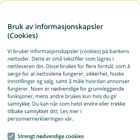
H
o
Bruk av informasjonskapsler
p
p
(Cookies)
Meld skade på innbo
i
Vi bruker informasjonskapsler (cookies) på bankens
Har du fått en skade på eller tyveri av ditt innbo?
nettsider. Dette er små tekstfiler som lagres i
n
Vi er her for deg! Det er viktig at du tar vare på
nettleseren din. Disse brukes for flere formål, som å
n
innbo som er skadet, eller tar bilder og
sørge for at nettsidene fungerer, sikkerhet, huske
h
dokumentasjon dersom noe må avhendes. Har
innstillinger og valg, samt å måle hvordan annonser
o
fungerer. Noen er nødvendige for grunnleggende
du fått dine frysevarer ødelagt grunnet tining skal
funksjoner, mens andre brukes kun hvis du gir
du også melde det her. Dersom du har
d
samtykke. Du kan når som helst endre eller trekke
boligforsikring hos oss og har en bygningsskade
e
tilbake samtykket ditt. Les mer i
som også omfatter innbo, ber vi deg melde
t
personvernerklæringen vår.
saken under din boligforsikring.
Strengt nødvendige cookies