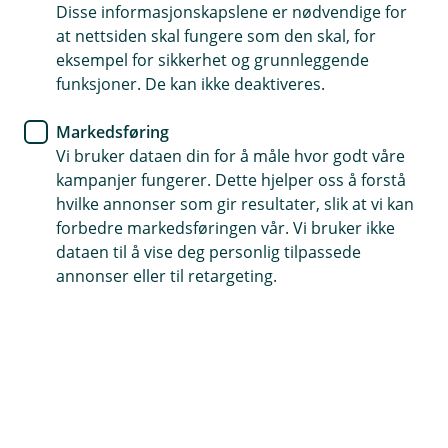
Disse informasjonskapslene er nødvendige for
at nettsiden skal fungere som den skal, for
eksempel for sikkerhet og grunnleggende
funksjoner. De kan ikke deaktiveres.
Allerede meldt inn skade?
Markedsføring
Hvis du har saksnummeret ditt kan du enkelt
Vi bruker dataen din for å måle hvor godt våre
ettersende dokumenter eller oppdatere
kampanjer fungerer. Dette hjelper oss å forstå
informasjon i en innmeldt skadesak.
hvilke annonser som gir resultater, slik at vi kan
forbedre markedsføringen vår. Vi bruker ikke
Oppdater sak
dataen til å vise deg personlig tilpassede
annonser eller til retargeting.
Har du blitt frastjålet sykkel eller
elsparkesykkel?