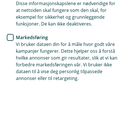
samarbeidspartene
Disse informasjonskapslene er nødvendige for
at nettsiden skal fungere som den skal, for
Finn samarbeidspartner
eksempel for sikkerhet og grunnleggende
funksjoner. De kan ikke deaktiveres.
Markedsføring
Vi bruker dataen din for å måle hvor godt våre
kampanjer fungerer. Dette hjelper oss å forstå
hvilke annonser som gir resultater, slik at vi kan
forbedre markedsføringen vår. Vi bruker ikke
Allerede meldt inn skade?
dataen til å vise deg personlig tilpassede
Hvis du har saksnummeret ditt kan du enkelt
annonser eller til retargeting.
ettersende dokumenter eller oppdatere
informasjon i en innmeldt skadesak.
Oppdater sak