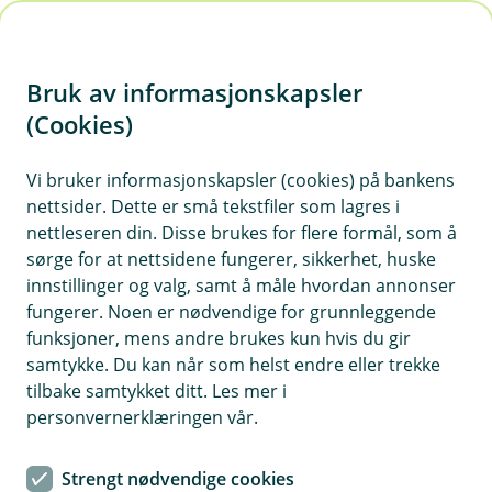
H
o
Bruk av informasjonskapsler
p
p
(Cookies)
Meld skade på kjøretøy
i
Vi bruker informasjonskapsler (cookies) på bankens
Har skaden skjedd? Vi hjelper deg enten du
nettsider. Dette er små tekstfiler som lagres i
n
trenger veihjelp, har fått steinsprutskader eller
nettleseren din. Disse brukes for flere formål, som å
n
du har vært i en ulykke.
sørge for at nettsidene fungerer, sikkerhet, huske
h
innstillinger og valg, samt å måle hvordan annonser
o
fungerer. Noen er nødvendige for grunnleggende
funksjoner, mens andre brukes kun hvis du gir
d
samtykke. Du kan når som helst endre eller trekke
e
tilbake samtykket ditt. Les mer i
t
personvernerklæringen vår.
Steinsprut eller skade på frontrute?
Ta direkte kontakt med en av våre
Strengt nødvendige cookies