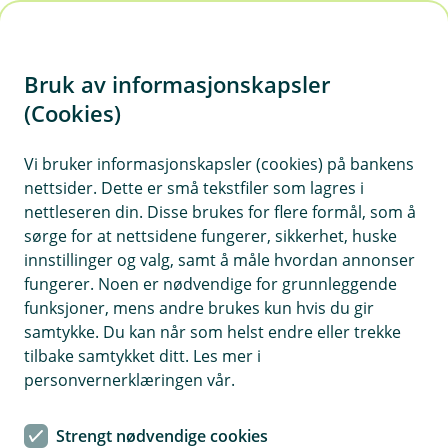
H
o
Bruk av informasjonskapsler
p
p
(Cookies)
i
Vi bruker informasjonskapsler (cookies) på bankens
nettsider. Dette er små tekstfiler som lagres i
n
nettleseren din. Disse brukes for flere formål, som å
n
sørge for at nettsidene fungerer, sikkerhet, huske
h
innstillinger og valg, samt å måle hvordan annonser
o
fungerer. Noen er nødvendige for grunnleggende
funksjoner, mens andre brukes kun hvis du gir
d
samtykke. Du kan når som helst endre eller trekke
e
tilbake samtykket ditt. Les mer i
t
personvernerklæringen vår.
Reiseforsikring bedrift
Strengt nødvendige cookies