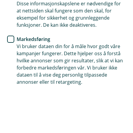
Disse informasjonskapslene er nødvendige for
Gjelder i hele verden, både på korte dagsreiser og på
at nettsiden skal fungere som den skal, for
lengre reiser inntil 70 dager
eksempel for sikkerhet og grunnleggende
Utvid forsikringen til å dekke ferie- og fritidsreiser for
funksjoner. De kan ikke deaktiveres.
dine medarbeidere og familien deres
Markedsføring
Få hjelp, bistand og psykologisk førstehjelp 24 timer i
Vi bruker dataen din for å måle hvor godt våre
døgnet
kampanjer fungerer. Dette hjelper oss å forstå
hvilke annonser som gir resultater, slik at vi kan
Kontakt meg om reiseforsikring
forbedre markedsføringen vår. Vi bruker ikke
dataen til å vise deg personlig tilpassede
annonser eller til retargeting.
Hva dekker reiseforsikringen?
Reiseforsikring for bedrift dekker alle typer
tjenestereiser, også til og fra jobb. Forsikringen
gjelder fra du går hjemmefra til du er tilbake
igjen hjemme.