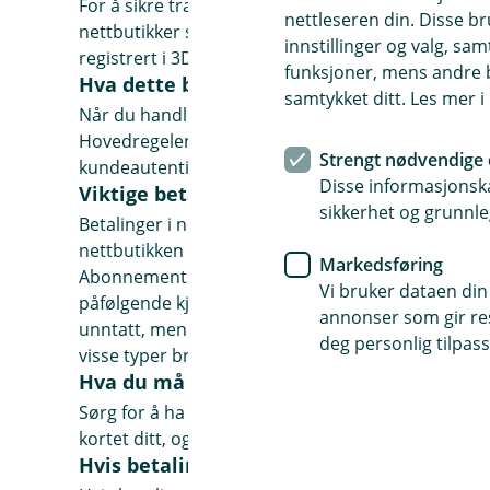
For å sikre transaksjoner benyttes 3D Secure-st
nettleseren din. Disse br
nettbutikker sammen om sterk kundeautentisering.
innstillinger og valg, 
registrert i 3D Secure-systemet.
funksjoner, mens andre b
Hva dette betyr for deg som kunde
samtykket ditt. Les mer 
Når du handler på nett, vil du godkjenne kjøpet 
Hovedregelen er at netthandel innen Europa fra 
Strengt nødvendige 
kundeautentisering.
Disse informasjonska
Viktige betalinger som omfattes
sikkerhet og grunnle
Betalinger i nettbutikker innenfor EU/EØS-område
nettbutikken ikke har oppdatert til de nye kravene, 
Markedsføring
Abonnementstjenester vil kun kreve sterk autentis
Vi bruker dataen din
påfølgende kjøp ikke vil kreve dette hvis de er rik
annonser som gir resu
unntatt, men med begrensninger på antall og akk
deg personlig tilpass
visse typer brukersteder innen transport og parke
Hva du må gjøre
Sørg for å ha BankID. Kontakt banken din hvis du i
kortet ditt, og finn den i nettbank eller mobilbank
Hvis betaling blir avvist