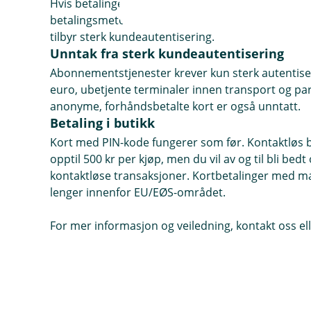
Hvis betalingen blir avvist, kontakt nettbutikken f
betalingsmetoder, som faktura. Alternativt kan d
tilbyr sterk kundeautentisering.
Unntak fra sterk kundeautentisering
Abonnementstjenester krever kun sterk autentiser
euro, ubetjente terminaler innen transport og par
anonyme, forhåndsbetalte kort er også unntatt.
Betaling i butikk
Kort med PIN-kode fungerer som før. Kontaktløs be
opptil 500 kr per kjøp, men du vil av og til bli bed
kontaktløse transaksjoner. Kortbetalinger med mag
lenger innenfor EU/EØS-området.
For mer informasjon og veiledning, kontakt oss ell