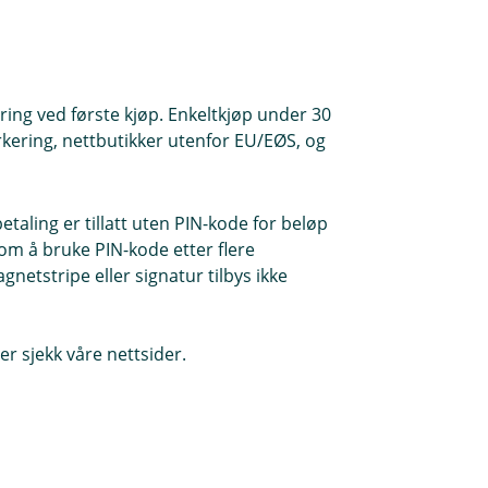
or å spørre om alternative
u handle hos en annen nettbutikk som
ing ved første kjøp. Enkeltkjøp under 30
kering, nettbutikker utenfor EU/EØS, og
taling er tillatt uten PIN-kode for beløp
t om å bruke PIN-kode etter flere
netstripe eller signatur tilbys ikke
er sjekk våre nettsider.