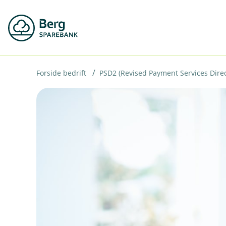
H
o
p
p
i
Forside bedrift
PSD2 (Revised Payment Services Direc
n
n
h
o
d
e
t