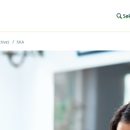
Sø
tive)
SKA