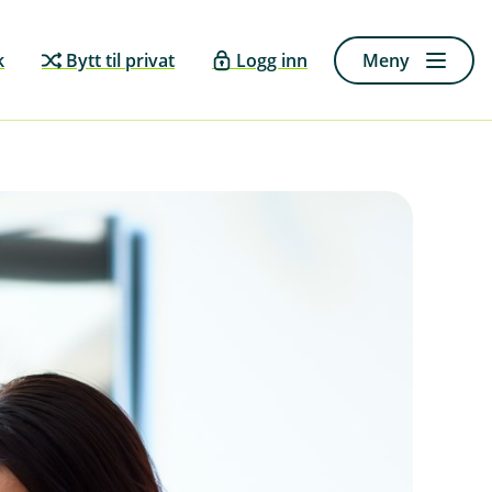
k
Bytt til privat
Logg inn
Meny