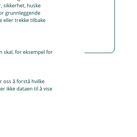
, sikkerhet, huske
noe du er (som
for grunnleggende
ansiktsgjenkjenning eller
eller trekke tilbake
fingeravtrykk)
noe du vet (som PIN eller
passord).
 skal, for eksempel for
 oss å forstå hvilke
r ikke dataen til å vise