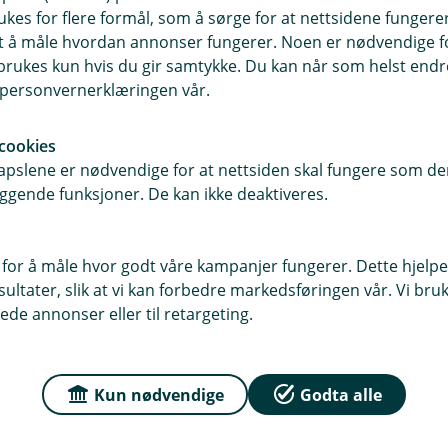
andarden, som kobler banker og
ukes for flere formål, som å sørge for at nettsidene fungerer
 Alle kort utstedt av banken er
samt å måle hvordan annonser fungerer. Noen er nødvendige 
rukes kun hvis du gir samtykke. Du kan når som helst endre 
i personvernerklæringen vår.
med både kortinformasjon og BankID.
31. desember 2020 skal utføres med sterk
cookies
pslene er nødvendige for at nettsiden skal fungere som den
ggende funksjoner. De kan ikke deaktiveres.
t krever sterk kundeautentisering. Hvis
vil betalingen din bli avvist.
ering for det første kjøpet, mens
 for å måle hvor godt våre kampanjer fungerer. Dette hjelper
tig merket. Enkeltkjøp under 30 euro er
ltater, slik at vi kan forbedre markedsføringen vår. Vi bruke
umulert beløp. Ubetjente terminaler for
ede annonser eller til retargeting.
ring er også unntatt.
kke har BankID. Kjenn PIN-koden til
Kun nødvendige
Godta alle
 hvis du har glemt den.