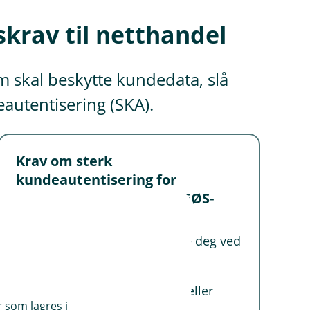
skrav til netthandel
om skal beskytte kundedata, slå
eautentisering (SKA).
Krav om sterk
kundeautentisering for
netthandel innenfor EU/EØS-
området.
Som kunde må du identifisere deg ved
hjelp av to av tre elementer:
noe du har (som telefon eller
r som lagres i
nettbrett),