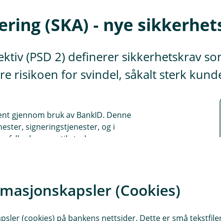
ring (SKA) - nye sikkerhet
ektiv (PSD 2) definerer sikkerhetskrav s
re risikoen for svindel, såkalt sterk kund
kjent gjennom bruk av BankID. Denne
nester, signeringstjenester, og i
pfyller kravene til sterk
med BankID (etter 31. desember 2020).
rmasjonskapsler (Cookies)
ke krav for å gjennomføre salg ved hjelp
masjon.
sler (cookies) på bankens nettsider. Dette er små tekstfile