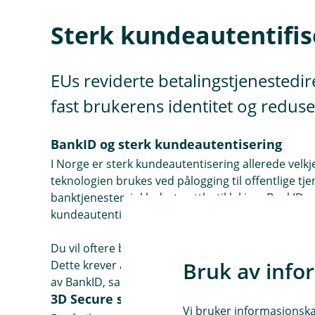
Sterk kundeautentifise
EUs reviderte betalingstjenestedir
fast brukerens identitet og reduse
BankID og sterk kundeautentisering
I Norge er sterk kundeautentisering allerede vel
teknologien brukes ved pålogging til offentlige tje
banktjenester, inkludert nettbutikk-kjøp. BankID op
kundeautentisering (telefon + PIN/passord).
Du vil oftere bli bedt om å signere netthandelen 
Bruk av info
Dette krever at nettbutikker også oppfyller teknis
av BankID, sammen med registrering av kortinfor
3D Secure standard
Vi bruker informasjonskap