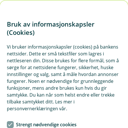
H
o
Bruk av informasjonskapsler
p
p
(Cookies)
i
Vi bruker informasjonskapsler (cookies) på bankens
nettsider. Dette er små tekstfiler som lagres i
n
nettleseren din. Disse brukes for flere formål, som å
n
sørge for at nettsidene fungerer, sikkerhet, huske
h
innstillinger og valg, samt å måle hvordan annonser
o
fungerer. Noen er nødvendige for grunnleggende
funksjoner, mens andre brukes kun hvis du gir
d
samtykke. Du kan når som helst endre eller trekke
e
tilbake samtykket ditt. Les mer i
t
personvernerklæringen vår.
Fordelene med refinansiering
Strengt nødvendige cookies