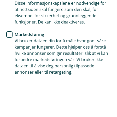
Disse informasjonskapslene er nødvendige for
Lavere rente
at nettsiden skal fungere som den skal, for
eksempel for sikkerhet og grunnleggende
Færre gebyrer
funksjoner. De kan ikke deaktiveres.
Én faktura
Markedsføring
Vi bruker dataen din for å måle hvor godt våre
Søk refinansiering
kampanjer fungerer. Dette hjelper oss å forstå
hvilke annonser som gir resultater, slik at vi kan
forbedre markedsføringen vår. Vi bruker ikke
Har det hopet seg opp?
dataen til å vise deg personlig tilpassede
annonser eller til retargeting.
Flere lån og kredittkort kan gi unødvendig høye
kostnader. Når du samler alt i ett lån, kan du
betale mindre, og få bedre kontroll.
Samle lån og spar penger