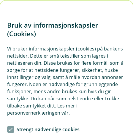
H
o
Bruk av informasjonskapsler
p
p
(Cookies)
i
Vi bruker informasjonskapsler (cookies) på bankens
nettsider. Dette er små tekstfiler som lagres i
n
nettleseren din. Disse brukes for flere formål, som å
n
sørge for at nettsidene fungerer, sikkerhet, huske
h
innstillinger og valg, samt å måle hvordan annonser
o
fungerer. Noen er nødvendige for grunnleggende
funksjoner, mens andre brukes kun hvis du gir
d
samtykke. Du kan når som helst endre eller trekke
e
tilbake samtykket ditt. Les mer i
t
personvernerklæringen vår.
Lån til andre kjøretøy
Strengt nødvendige cookies