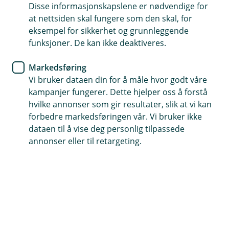
Disse informasjonskapslene er nødvendige for
Søk nå, få rask tilbakemelding
at nettsiden skal fungere som den skal, for
eksempel for sikkerhet og grunnleggende
Opptil 10 år nedbetaling, inntil 100 % finansiering
funksjoner. De kan ikke deaktiveres.
Få uforpliktende lånebevis, gyldig 3 måneder
Markedsføring
Vi bruker dataen din for å måle hvor godt våre
Søk om kjøretøylån
kampanjer fungerer. Dette hjelper oss å forstå
hvilke annonser som gir resultater, slik at vi kan
forbedre markedsføringen vår. Vi bruker ikke
Lån til MC, ATV, bobil, campingvogn og
dataen til å vise deg personlig tilpassede
annonser eller til retargeting.
snøscooter
Er du klar for å oppleve frihet på veien eller i
naturen? Med våre lån kan du enkelt finansiere
din neste campingvogn, bobil, MC, ATV,
snøscooter eller båt. Utforsk våre
lånealternativer, og ta steget mot ditt neste