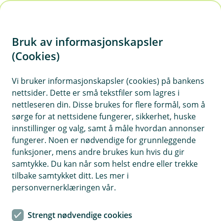
H
o
Bruk av informasjonskapsler
p
p
(Cookies)
i
Vi bruker informasjonskapsler (cookies) på bankens
nettsider. Dette er små tekstfiler som lagres i
n
nettleseren din. Disse brukes for flere formål, som å
n
sørge for at nettsidene fungerer, sikkerhet, huske
h
innstillinger og valg, samt å måle hvordan annonser
o
fungerer. Noen er nødvendige for grunnleggende
funksjoner, mens andre brukes kun hvis du gir
d
samtykke. Du kan når som helst endre eller trekke
e
tilbake samtykket ditt. Les mer i
t
personvernerklæringen vår.
Kontanttjenester i butikk
Strengt nødvendige cookies