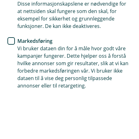
Disse informasjonskapslene er nødvendige for
Enklere å avstemme innbetalinger
at nettsiden skal fungere som den skal, for
eksempel for sikkerhet og grunnleggende
Gir mer effektive purrerutiner
funksjoner. De kan ikke deaktiveres.
Passer både små og store bedrifter
Markedsføring
Vi bruker dataen din for å måle hvor godt våre
Bestill fakturering med KID
kampanjer fungerer. Dette hjelper oss å forstå
hvilke annonser som gir resultater, slik at vi kan
forbedre markedsføringen vår. Vi bruker ikke
Spar tid og penger med effektiv
dataen til å vise deg personlig tilpassede
annonser eller til retargeting.
fakturering
Når du sender faktura med ferdig utfylt KID-
nummer slipper du manuell registrering av
innbetalingen.