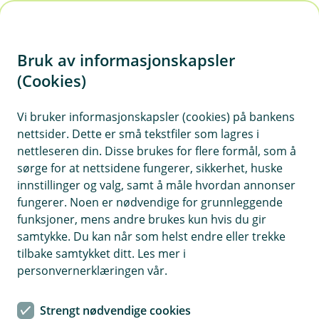
H
o
Bruk av informasjonskapsler
p
p
(Cookies)
i
Vi bruker informasjonskapsler (cookies) på bankens
nettsider. Dette er små tekstfiler som lagres i
n
nettleseren din. Disse brukes for flere formål, som å
n
sørge for at nettsidene fungerer, sikkerhet, huske
h
innstillinger og valg, samt å måle hvordan annonser
o
fungerer. Noen er nødvendige for grunnleggende
funksjoner, mens andre brukes kun hvis du gir
d
samtykke. Du kan når som helst endre eller trekke
e
tilbake samtykket ditt. Les mer i
t
personvernerklæringen vår.
Fakturere med KID (OCR og eGiro)
Strengt nødvendige cookies