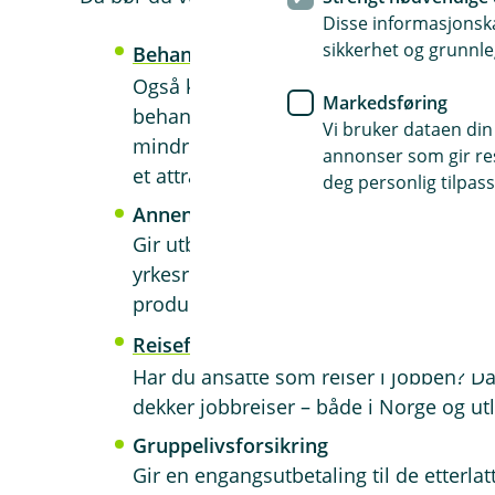
Disse informasjonska
sikkerhet og grunnle
Behandlingsforsikring
Også kjent som helseforsikring. Den gir 
Markedsføring
behandling i det private helsevesenet.
Vi bruker dataen din
mindre ventetid. Det er en merverdi fo
annonser som gir resu
et attraktivt tilleggsgode.
deg personlig tilpass
Annen sykdom
Gir utbetaling om en ansatt blir varig
yrkesrelatert. Mange vil oppleve stort i
produktet er en økonomisk trygghet for
Reiseforsikring
Har du ansatte som reiser i jobben? Da
dekker jobbreiser – både i Norge og ut
Gruppelivsforsikring
Gir en engangsutbetaling til de etterlatt