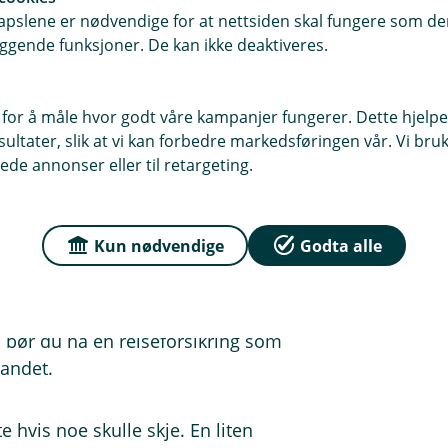
pslene er nødvendige for at nettsiden skal fungere som den
ggende funksjoner. De kan ikke deaktiveres.
ansatte trygg og rask tilgang til
 Det betyr kortere sykefravær og
 for å måle hvor godt våre kampanjer fungerer. Dette hjelper
r både bedriften og den ansatte, og
ltater, slik at vi kan forbedre markedsføringen vår. Vi bruke
ede annonser eller til retargeting.
 ufør som følge av sykdom som ikke er
Kun nødvendige
Godta alle
nntektstap ved å bli ufør, og
 de som ikke lengre kan arbeide.
 bør du ha en reiseforsikring som
landet.
e hvis noe skulle skje. En liten