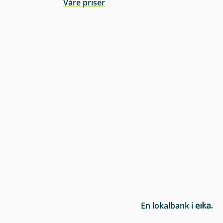
Våre priser
E
En lokalbank i
i