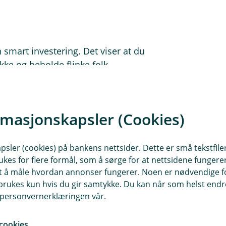
 smart investering. Det viser at du
ekke og beholde flinke folk.
re det riktige – det kan også lønne
 fornøyde ansatte og være en mer
rmasjonskapsler (Cookies)
isk trenger. Det er lurt å ta en prat
sler (cookies) på bankens nettsider. Dette er små tekstfile
som er tilpasset bedriften din og hva
ukes for flere formål, som å sørge for at nettsidene fungerer
fstad-Nielsen, skadeforebygger i
samt å måle hvordan annonser fungerer. Noen er nødvendige 
rukes kun hvis du gir samtykke. Du kan når som helst endre 
i personvernerklæringen vår.
cookies