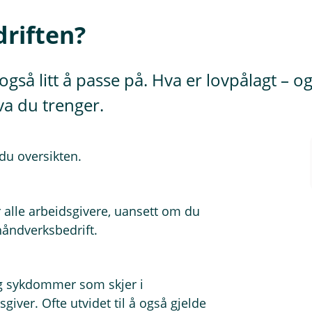
driften?
så litt å passe på. Hva er lovpålagt – og 
va du trenger.
 du oversikten.
r alle arbeidsgivere, uansett om du
 håndverksbedrift.
g sykdommer som skjer i
giver. Ofte utvidet til å også gjelde