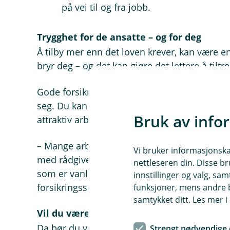
på vei til og fra jobb.
Trygghet for de ansatte – og for deg
Å tilby mer enn det loven krever, kan være en
bryr deg – og det kan gjøre det lettere å tiltr
Gode forsikringer handler ikke bare om å gjø
seg. Du kan få færre sykefraværsdager, mer
Bruk av info
attraktiv arbeidsgiver.
– Mange arbeidsgivere er usikre på hva de fakt
Vi bruker informasjonskap
med rådgiveren din i banken – da får du råd 
nettleseren din. Disse br
som er vanlig i din bransje, sier Therese Ho
innstillinger og valg, 
forsikringsselskapet vårt, Fremtind.
funksjoner, mens andre b
samtykket ditt. Les mer 
Vil du være en attraktiv arbeidsgiver?
Da bør du vurdere disse forsikringene
Strengt nødvendige 