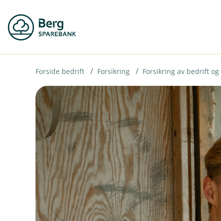
H
o
p
p
i
Forside bedrift
Forsikring
Forsikring av bedrift og
n
n
h
o
d
e
t