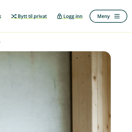
k
Bytt til privat
Logg inn
Meny
r