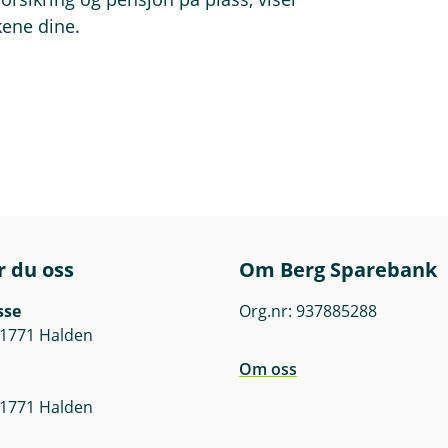
kene dine.
r du oss
Om Berg Sparebank
sse
Org.nr: 937885288
 1771 Halden
Om oss
 1771 Halden