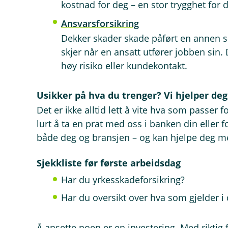
kostnad for deg – en stor trygghet for 
Ansvarsforsikring
Dekker skader skade påført en annen so
skjer når en ansatt utfører jobben sin. 
høy risiko eller kundekontakt.
Usikker på hva du trenger? Vi hjelper deg
Det er ikke alltid lett å vite hva som passer f
lurt å ta en prat med oss i banken din eller f
både deg og bransjen – og kan hjelpe deg m
Sjekkliste før første arbeidsdag
Har du yrkesskadeforsikring?
Har du oversikt over hva som gjelder i 
Å ansette noen er en investering. Med riktig 