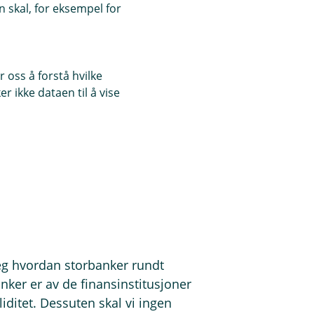
 skal, for eksempel for
 komfortsone. Men i tider som nå er
Bruk folk som kjenner deg! Eika-
 oss å forstå hvilke
s aksjefond. Og ja, vår minste
r ikke dataen til å vise
ke vent på at banken ringer deg.
en ta gjerne en tur innom
ta de fleste av dine spørsmål på
jeg hvordan storbanker rundt
nker er av de finansinstitusjoner
ditet. Dessuten skal vi ingen