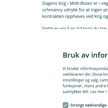
Dagens krig i Midt-Østen er i se
schmancy uttrykk for at ingen pro
kontrakten oppheves ved krig og k
Dette er også en tid hvor du bør
med din finansielle rådgiver hv
entusiastiske, velkvalifiserte r
Bruk av info
Og hvis du kommer til meg for å k
folkefinansieringsfirma, så må 
Vi bruker informasjonskap
Ka gjør du der?
nettleseren din. Disse br
innstillinger og valg, 
Nå kan det være at din lokale sp
funksjoner, mens andre b
det støtteapparat i ryggen. Eika
samtykket ditt. Les mer 
kongeriket, har masse eksperter 
er til sammen 40 banker med mang
Strengt nødvendige 