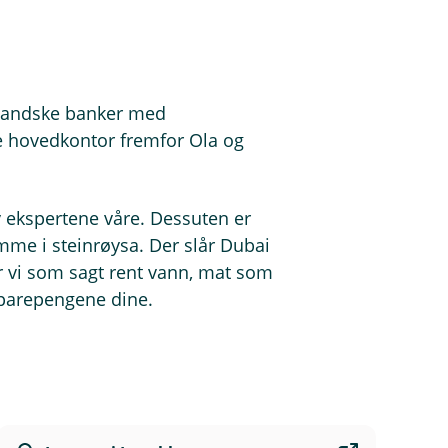
enlandske banker med
ne hovedkontor fremfor Ola og
v ekspertene våre. Dessuten er
emme i steinrøysa. Der slår Dubai
ar vi som sagt rent vann, mat som
 sparepengene dine.