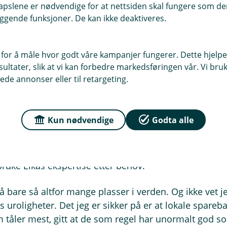
. Felles døgnåpent kundesenter har vi også.
pslene er nødvendige for at nettsiden skal fungere som den
ggende funksjoner. De kan ikke deaktiveres.
t av landet, og flytte litt penger ut av din finansielle
land og din lokale sparebank som finansiell rådgiver. 
 for å måle hvor godt våre kampanjer fungerer. Dette hjelper
boliglånsfinansiering, trygge forsikringer og all verden
ltater, slik at vi kan forbedre markedsføringen vår. Vi bruke
r den samme paljetten av produkter som de største. Ik
ede annonser eller til retargeting.
om nå, fordi det ofte skaper mer uro enn det stilner. M
e råd.
Kun nødvendige
Godta alle
 du her?
besøk, og ivrige i tjenesten. Kunnskapsrike nok til å 
bruke Eikas ekspertise etter behov.
på bare så altfor mange plasser i verden. Og ikke vet 
 uroligheter. Det jeg er sikker på er at lokale spareba
ler mest, gitt at de som regel har unormalt god soli