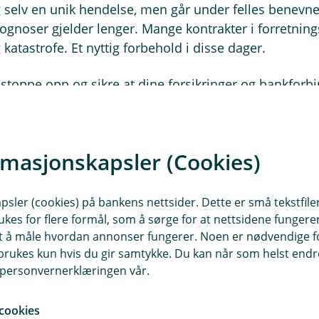
g selv en unik hendelse, men går under felles benevnel
gnoser gjelder lenger. Mange kontrakter i forretningsl
atastrofe. Et nyttig forbehold i disse dager.
 stoppe opp og sikre at dine forsikringer og bankforbi
is du er usikker. Lokale sparebanker har topp modern
ådgivere med de nødvendige autorisasjoner.
rmasjonskapsler (Cookies)
lage på at så ikke finnes i din utenlandske bank, kryp
jeg bare spørre deg det samme spørsmålet jeg spurte 
sler (cookies) på bankens nettsider. Dette er små tekstfile
ukes for flere formål, som å sørge for at nettsidene fungerer
samt å måle hvordan annonser fungerer. Noen er nødvendige 
arebank ikke har svar på alle spørsmål, til alle døgne
rukes kun hvis du gir samtykke. Du kan når som helst endre 
 Gruppen, som eies i sin helhet av nettopp lokale spa
i personvernerklæringen vår.
på alle relevante fagfelt som bankmedarbeideren kan 
e hundre milliarder kroner i forretningskapital samle
cookies