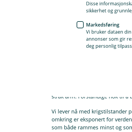
solid og suksessrikt partnerskap
Disse informasjonska
sikkerhet og grunnle
Det er helt ok av og til å reise u
Markedsføring
det lett å velge Norge som ferie
Vi bruker dataen din
bankene har tilgangen til billig 
annonser som gir resu
bank ‘Gildeskål Sparebank’ – ha
deg personlig tilpass
Det vil de neppe gjøre i tider s
lokalbanken din og spør om god
Som svar vil du aldri få: Ka gjør
Nei, de bankansatte er glade for 
strak arm. Forstandige nok til å 
Vi lever nå med krigstilstander 
omkring er eksponert for verdens
som både rammes minst og som tå