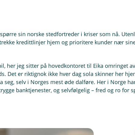
spørre sin norske stedfortreder i kriser som nå. Ut
trekke kredittlinjer hjem og prioritere kunder nær si
l, her jeg sitter på hovedkontoret til Eika omringet a
nds. Det er riktignok ikke hver dag sola skinner her hj
ola seg, selv i Norges mest øde dalføre. Her i Norge h
 trygge banktjenester, og selvfølgelig – fred og ro for