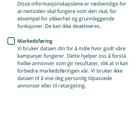
avtalen som regulerer bruken av BankID. For å
Disse informasjonskapslene er nødvendige for
inngå avtalen og aktivere BankID må du ha kode
at nettsiden skal fungere som den skal, for
og passord. Koden får du fra kodebrikken som
eksempel for sikkerhet og grunnleggende
du har fått i posten, mens midlertidig passord
funksjoner. De kan ikke deaktiveres.
får du på SMS underveis.
Markedsføring
NB: Hvis du kun skal ha BankID-app aktiverer du i
Vi bruker dataen din for å måle hvor godt våre
appen og setter samtidig passord der.
kampanjer fungerer. Dette hjelper oss å forstå
hvilke annonser som gir resultater, slik at vi kan
Fødselsnummer
forbedre markedsføringen vår. Vi bruker ikke
dataen til å vise deg personlig tilpassede
annonser eller til retargeting.
Kode fra kodebrikke
Neste