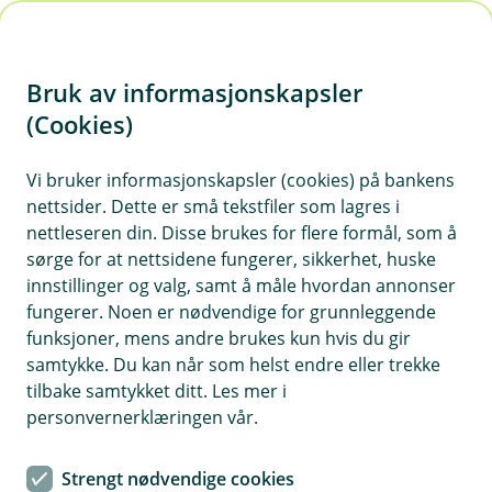
H
o
Bruk av informasjonskapsler
p
p
(Cookies)
Her kan du aktivere din BankID
i
Vi bruker informasjonskapsler (cookies) på bankens
Fyll inn fødselsnummer og en kode fra
nettsider. Dette er små tekstfiler som lagres i
n
kodebrikken din i skjemaet under.
nettleseren din. Disse brukes for flere formål, som å
n
sørge for at nettsidene fungerer, sikkerhet, huske
h
innstillinger og valg, samt å måle hvordan annonser
o
fungerer. Noen er nødvendige for grunnleggende
funksjoner, mens andre brukes kun hvis du gir
d
samtykke. Du kan når som helst endre eller trekke
Aktiver BankID
e
tilbake samtykket ditt. Les mer i
t
personvernerklæringen vår.
Her kan du aktivere din BankID med brikke og
passord. Ved aktivering inngår du BankID-
Strengt nødvendige cookies