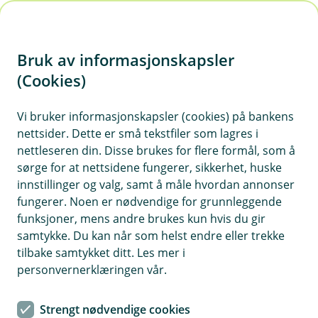
H
o
Bruk av informasjonskapsler
p
p
(Cookies)
Søk om Eika Ansatt
i
Vi bruker informasjonskapsler (cookies) på bankens
nettsider. Dette er små tekstfiler som lagres i
n
nettleseren din. Disse brukes for flere formål, som å
n
sørge for at nettsidene fungerer, sikkerhet, huske
h
innstillinger og valg, samt å måle hvordan annonser
o
fungerer. Noen er nødvendige for grunnleggende
Priseksempel Eika Ansatt
funksjoner, mens andre brukes kun hvis du gir
d
Effektiv rente 26,2 %. Låner du 15 000 kr over 12
samtykke. Du kan når som helst endre eller trekke
e
måneder, koster det 1 650 kr, og du betaler
tilbake samtykket ditt. Les mer i
t
totalt 16 650 kr.
personvernerklæringen vår.
Sjekk
prislisten
og
avtalevilkårene
for mer
Strengt nødvendige cookies
informasjon.