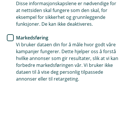
Disse informasjonskapslene er nødvendige for
at nettsiden skal fungere som den skal, for
eksempel for sikkerhet og grunnleggende
funksjoner. De kan ikke deaktiveres.
Markedsføring
Vi bruker dataen din for å måle hvor godt våre
Hjelp og kontakt
kampanjer fungerer. Dette hjelper oss å forstå
hvilke annonser som gir resultater, slik at vi kan
Book møte
forbedre markedsføringen vår. Vi bruker ikke
dataen til å vise deg personlig tilpassede
firmapost@berg-sparebank.no
annonser eller til retargeting.
69 19 60 00
Telefontid
Hverdager: 07:00 - 21:00