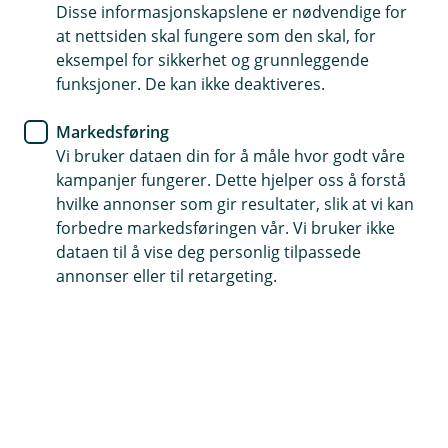
Disse informasjonskapslene er nødvendige for
at nettsiden skal fungere som den skal, for
eksempel for sikkerhet og grunnleggende
funksjoner. De kan ikke deaktiveres.
Markedsføring
Hjelp og kontakt
Vi bruker dataen din for å måle hvor godt våre
kampanjer fungerer. Dette hjelper oss å forstå
Book møte
hvilke annonser som gir resultater, slik at vi kan
forbedre markedsføringen vår. Vi bruker ikke
firmapost@berg-sparebank.no
dataen til å vise deg personlig tilpassede
annonser eller til retargeting.
69 19 60 00
Telefontid
Hverdager: 07:00 - 21:00
Lørdag og søndag: 09:00 - 21:00