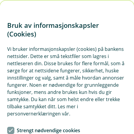
H
o
Bruk av informasjonskapsler
p
p
(Cookies)
Søk om kredittkort
i
Vi bruker informasjonskapsler (cookies) på bankens
nettsider. Dette er små tekstfiler som lagres i
n
nettleseren din. Disse brukes for flere formål, som å
n
sørge for at nettsidene fungerer, sikkerhet, huske
h
innstillinger og valg, samt å måle hvordan annonser
o
fungerer. Noen er nødvendige for grunnleggende
Priseksempel kredittkort:
funksjoner, mens andre brukes kun hvis du gir
d
Effektiv rente 26,2 %. Låner du 15 000 kr over 12
samtykke. Du kan når som helst endre eller trekke
e
måneder, koster det 1 650 kr, og du betaler
tilbake samtykket ditt. Les mer i
t
totalt 16 650 kr.
personvernerklæringen vår.
Kredittkortet leveres av Kredittbanken ASA.
Strengt nødvendige cookies