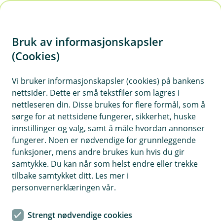
H
o
Bruk av informasjonskapsler
p
p
(Cookies)
i
Vi bruker informasjonskapsler (cookies) på bankens
nettsider. Dette er små tekstfiler som lagres i
n
nettleseren din. Disse brukes for flere formål, som å
n
sørge for at nettsidene fungerer, sikkerhet, huske
h
innstillinger og valg, samt å måle hvordan annonser
o
fungerer. Noen er nødvendige for grunnleggende
funksjoner, mens andre brukes kun hvis du gir
d
samtykke. Du kan når som helst endre eller trekke
e
tilbake samtykket ditt. Les mer i
t
personvernerklæringen vår.
Reise eller hverdag – dobbeltklikk, hold, bekreft. Ferdig på 1–
2–3.
Strengt nødvendige cookies