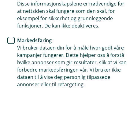
Disse informasjonskapslene er nødvendige for
Bankkort
at nettsiden skal fungere som den skal, for
eksempel for sikkerhet og grunnleggende
Sommeren da vi tæppet mer
funksjoner. De kan ikke deaktiveres.
enn noen gang – hjemme og på
Markedsføring
tur
Vi bruker dataen din for å måle hvor godt våre
kampanjer fungerer. Dette hjelper oss å forstå
I sommer skjedde mesteparten av
hvilke annonser som gir resultater, slik at vi kan
mobilbetalingen hjemme – i helt vanlige
forbedre markedsføringen vår. Vi bruker ikke
situasjoner som matbutikken og kaféen – mens
dataen til å vise deg personlig tilpassede
mange også brukte mobilen på reise.
annonser eller til retargeting.
Mobilbetaling er enkelt, trygt og koster ikke mer
enn kort. Start med et lite kjøp på nærbutikken
eller kaféen, og la mobilen bli en trygg vane over
tid.