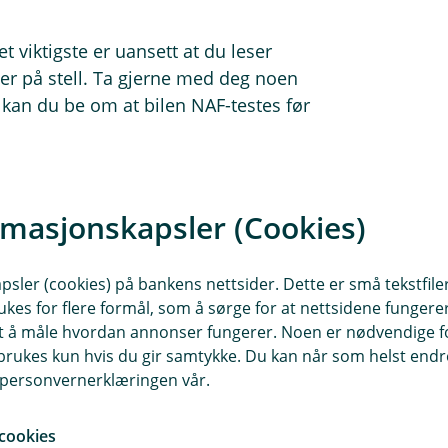
et viktigste er uansett at du leser
 er på stell. Ta gjerne med deg noen
r kan du be om at bilen NAF-testes før
rtsetter:
r det én ting du alltid må gjøre. Sørg
u problemer i ettertid, avslutter
rmasjonskapsler (Cookies)
sler (cookies) på bankens nettsider. Dette er små tekstfile
ukes for flere formål, som å sørge for at nettsidene fungerer
lforhandler, bør du ikke takke ja til
samt å måle hvordan annonser fungerer. Noen er nødvendige 
Shopp litt rundt og sjekk hos flere
rukes kun hvis du gir samtykke. Du kan når som helst endre 
i personvernerklæringen vår.
sklasse og segment. Gå til de ulike
cookies