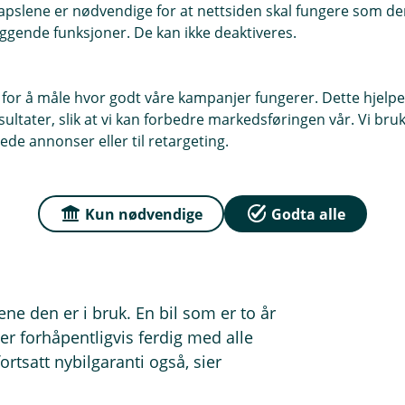
essert i bilen, men at du også ser på
pslene er nødvendige for at nettsiden skal fungere som den
m er villige til å kutte prisen, sier
ggende funksjoner. De kan ikke deaktiveres.
 for å måle hvor godt våre kampanjer fungerer. Dette hjelper
ltater, slik at vi kan forbedre markedsføringen vår. Vi bruke
ede annonser eller til retargeting.
men du kan til gjengjeld få med mer
Kun nødvendige
Godta alle
nt økonomisk, er ikke Engebretsen i
rene den er i bruk. En bil som er to år
er forhåpentligvis ferdig med alle
tsatt nybilgaranti også, sier