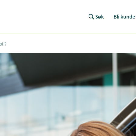
Søk
Bli kunde
bil?