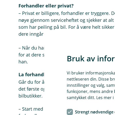
Forhandler eller privat?
– Privat er billigere, forhandler er tryggere. D
nøye gjennom serviceheftet og sjekker at alt
som har peiling på bil. For å være helt sikke
dere inngår en avtale, sier Engebretsen og fo
– Når du har bestemt deg for å kjøpe bilen, e
for at dere skriver kjøpskontrakt. Da unngår d
Bruk av info
han.
Vi bruker informasjonskap
La forhandlerne kjempe om deg
nettleseren din. Disse br
Går du for å kjøpe den nye bilen din hos en bi
innstillinger og valg, 
det første og beste tilbudet som dukker opp. 
funksjoner, mens andre b
bilbutikker.
samtykket ditt. Les mer 
– Start med å finne tre ulike biler i riktig pri
Strengt nødvendige 