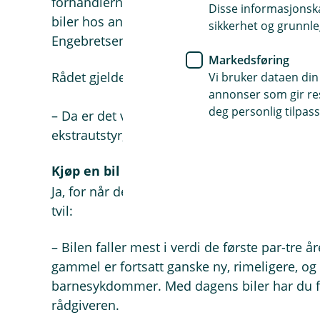
forhandlerne og si som det er: At du er inter
Disse informasjonska
biler hos andre forhandlere. Da ser du hvem so
sikkerhet og grunnle
Engebretsen.
Markedsføring
Rådet gjelder også om du skal kjøpe nybil:
Vi bruker dataen din
annonser som gir resu
deg personlig tilpass
– Da er det vanskeligere å få avslag i pris, 
ekstrautstyr, forklarer han.
Kjøp en bil som er to år gammel
Ja, for når det gjelder hva som lønner seg re
tvil:
– Bilen faller mest i verdi de første par-tre å
gammel er fortsatt ganske ny, rimeligere, og 
barnesykdommer. Med dagens biler har du for
rådgiveren.