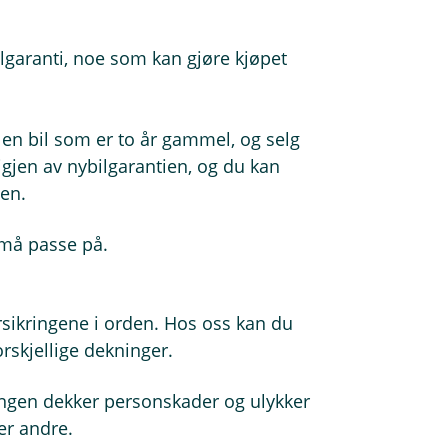
garanti, noe som kan gjøre kjøpet
p en bil som er to år gammel, og selg
igjen av nybilgarantien, og du kan
tsen.
 må passe på.
orsikringene i orden. Hos oss kan du
orskjellige dekninger.
ngen dekker personskader og ulykker
er andre.