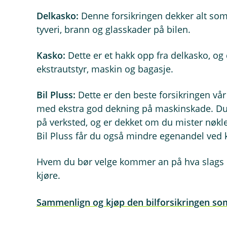
Delkasko:
Denne forsikringen dekker alt som an
tyveri, brann og glasskader på bilen.
Kasko:
Dette er et hakk opp fra delkasko, og
ekstrautstyr, maskin og bagasje.
Bil Pluss:
Dette er den beste forsikringen vå
med ekstra god dekning på maskinskade. Du få
på verksted, og er dekket om du mister nøklene
Bil Pluss får du også mindre egenandel ved 
Hvem du bør velge kommer an på hva slags b
kjøre.
Sammenlign og kjøp den bilforsikringen so