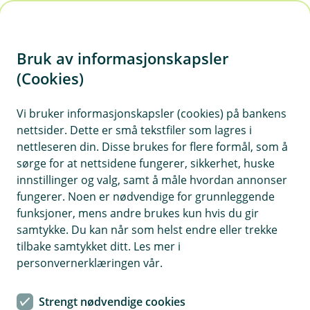
H
o
Bruk av informasjonskapsler
p
p
(Cookies)
i
Vi bruker informasjonskapsler (cookies) på bankens
nettsider. Dette er små tekstfiler som lagres i
n
nettleseren din. Disse brukes for flere formål, som å
n
sørge for at nettsidene fungerer, sikkerhet, huske
h
innstillinger og valg, samt å måle hvordan annonser
o
fungerer. Noen er nødvendige for grunnleggende
funksjoner, mens andre brukes kun hvis du gir
d
samtykke. Du kan når som helst endre eller trekke
e
tilbake samtykket ditt. Les mer i
t
personvernerklæringen vår.
Mange undervurderer verdien av det som ligger i skuffer og
skap. Sørg for å ha en god nok innboforsikring dersom noe
Strengt nødvendige cookies