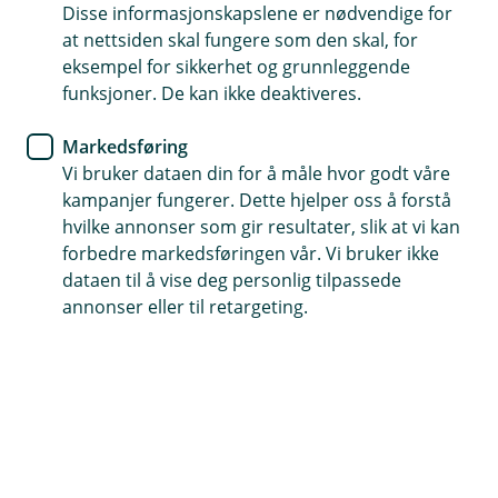
uforutsett skulle skje.
Disse informasjonskapslene er nødvendige for
at nettsiden skal fungere som den skal, for
Innboforsikring
eksempel for sikkerhet og grunnleggende
funksjoner. De kan ikke deaktiveres.
Vet du hvor mye du egentlig
eier?
Markedsføring
Vi bruker dataen din for å måle hvor godt våre
Du har større verdier enn du tror. Slik holder du
kampanjer fungerer. Dette hjelper oss å forstå
hvilke annonser som gir resultater, slik at vi kan
enkelt oversikt over verdien på tingene dine og
forbedre markedsføringen vår. Vi bruker ikke
oppgraderer innboforsikringen din etter hvert
dataen til å vise deg personlig tilpassede
som familien og antall ting i huset vokser.
annonser eller til retargeting.
Årene går, familien øker, skuffer og skap, garasjen og
loftet fylles av stæsj og TV-en byttes ut med en større
og dyrere variant.
Tenk deg så skrekkscenarioet: huset ditt brenner. Alt
du eier blir borte i brannen. Neste dag tar du kontakt