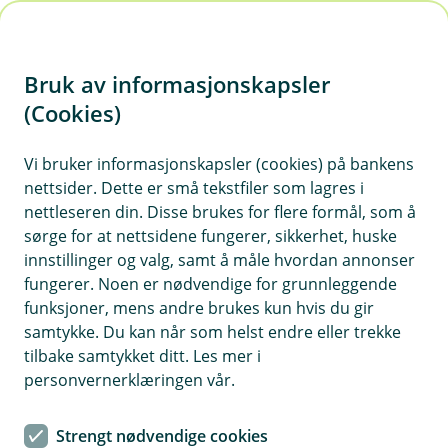
H
o
Bruk av informasjonskapsler
p
p
(Cookies)
Båtforsikring
i
Vi bruker informasjonskapsler (cookies) på bankens
Her finner du våre ofte stilte spørsmål om
nettsider. Dette er små tekstfiler som lagres i
n
båtforsikring.
nettleseren din. Disse brukes for flere formål, som å
n
sørge for at nettsidene fungerer, sikkerhet, huske
h
innstillinger og valg, samt å måle hvordan annonser
o
fungerer. Noen er nødvendige for grunnleggende
Spørsmål og svar om båtforsikring.
funksjoner, mens andre brukes kun hvis du gir
d
samtykke. Du kan når som helst endre eller trekke
e
tilbake samtykket ditt. Les mer i
Hva dekker båtforsikringen?
t
Å
personvernerklæringen vår.
p
n
Båtforsikringen kan dekke forskjellige hendelser
e
Strengt nødvendige cookies
Dekker båtforsikringen skader som følge
avhengig av forsikringens omfang. Vanligvis
/