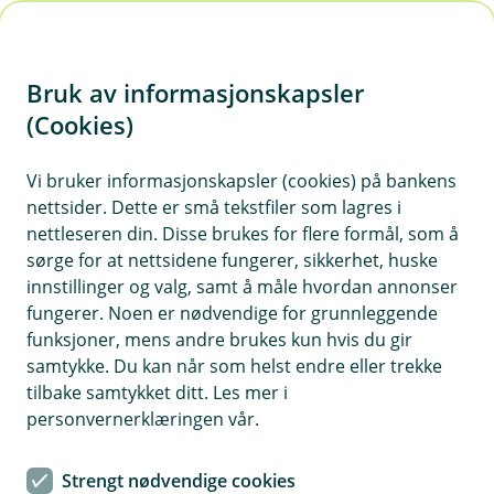
H
o
Bruk av informasjonskapsler
p
p
(Cookies)
Husforsikring
i
Vi bruker informasjonskapsler (cookies) på bankens
Her finner du våre ofte stilte spørsmål om
nettsider. Dette er små tekstfiler som lagres i
n
husforsikring.
nettleseren din. Disse brukes for flere formål, som å
n
sørge for at nettsidene fungerer, sikkerhet, huske
h
innstillinger og valg, samt å måle hvordan annonser
o
fungerer. Noen er nødvendige for grunnleggende
Spørsmål og svar om husforsikring.
funksjoner, mens andre brukes kun hvis du gir
d
samtykke. Du kan når som helst endre eller trekke
e
tilbake samtykket ditt. Les mer i
Hvordan fungerer egenandelen på
t
personvernerklæringen vår.
Å
husforsikringen?
p
n
Egenandel er den delen av kostnaden du selv
Strengt nødvendige cookies
e