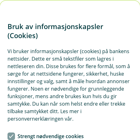
H
o
Bruk av informasjonskapsler
p
p
(Cookies)
Uførekalkulator
i
Vi bruker informasjonskapsler (cookies) på bankens
Se hvor mye du risikerer å tape i inntekt hvis du
nettsider. Dette er små tekstfiler som lagres i
n
blir ufør.
nettleseren din. Disse brukes for flere formål, som å
n
sørge for at nettsidene fungerer, sikkerhet, huske
h
innstillinger og valg, samt å måle hvordan annonser
o
fungerer. Noen er nødvendige for grunnleggende
funksjoner, mens andre brukes kun hvis du gir
d
samtykke. Du kan når som helst endre eller trekke
e
tilbake samtykket ditt. Les mer i
t
Uførekalkulator
personvernerklæringen vår.
Sjekk hvor mye du får i inntektstap hvis
Strengt nødvendige cookies