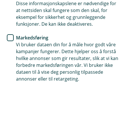
du blir 100% ufør
Disse informasjonskapslene er nødvendige for
at nettsiden skal fungere som den skal, for
eksempel for sikkerhet og grunnleggende
Din årsinntekt før skatt
funksjoner. De kan ikke deaktiveres.
Markedsføring
Vi bruker dataen din for å måle hvor godt våre
kampanjer fungerer. Dette hjelper oss å forstå
hvilke annonser som gir resultater, slik at vi kan
forbedre markedsføringen vår. Vi bruker ikke
dataen til å vise deg personlig tilpassede
annonser eller til retargeting.
Inntektstap før skatt
per måned
per år
Dagens
50 000 kr
månedsinntekt