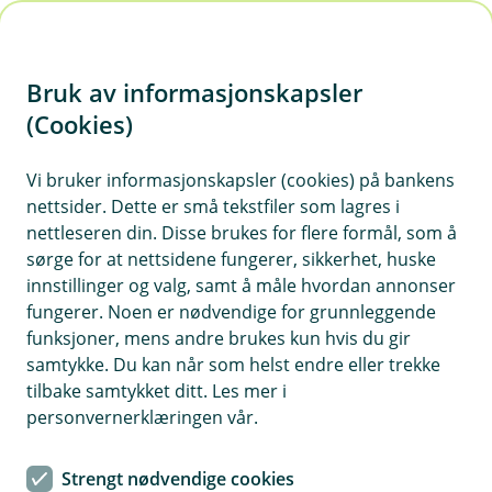
H
o
Bruk av informasjonskapsler
p
p
(Cookies)
Klagehåndtering for Eika
i
digitalbank
Vi bruker informasjonskapsler (cookies) på bankens
nettsider. Dette er små tekstfiler som lagres i
n
Vi har som mål å ha fornøyde kunder. Likevel kan
nettleseren din. Disse brukes for flere formål, som å
n
sørge for at nettsidene fungerer, sikkerhet, huske
det innimellom oppstå forhold som gjør at du
h
innstillinger og valg, samt å måle hvordan annonser
som kunde ikke er fullt ut tilfreds. Dersom det er
o
fungerer. Noen er nødvendige for grunnleggende
tilfelle, ønsker vi å høre fra deg.
funksjoner, mens andre brukes kun hvis du gir
d
samtykke. Du kan når som helst endre eller trekke
e
tilbake samtykket ditt. Les mer i
t
personvernerklæringen vår.
Du har mulighet å klage
Har du blitt utsatt for svindel? Eller er du uenig i
Strengt nødvendige cookies