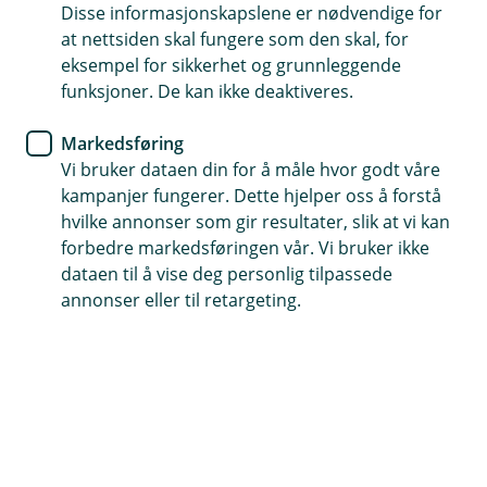
Disse informasjonskapslene er nødvendige for
en avgjørelse fra banken? Da kan du fremsette
at nettsiden skal fungere som den skal, for
ditt krav ved å laste ned, fylle ut og returnere
eksempel for sikkerhet og grunnleggende
klagemeldingsskjema til oss.
funksjoner. De kan ikke deaktiveres.
Markedsføring
Klagen kan også kan sendes per e-post
Vi bruker dataen din for å måle hvor godt våre
til
digitalbank.klageordning@eika.no
eller per post til
kampanjer fungerer. Dette hjelper oss å forstå
Eika digitalbank AS, v/ Klageordningen, Postboks 2349
hvilke annonser som gir resultater, slik at vi kan
Solli, 0201 Oslo.
forbedre markedsføringen vår. Vi bruker ikke
dataen til å vise deg personlig tilpassede
Last ned skjema
annonser eller til retargeting.
Klageordningen er intern og må ikke forveksles med et
uavhengig organ som f.eks. Finansklagenemnda. Du
har ikke plikt til å benytte bankens klageordning
dersom du er uenig i en avgjørelse fra oss. Du kan
alltid bringe saken inn for Finansklagenemnda eller
domstolene dersom du er misfornøyd med bankens