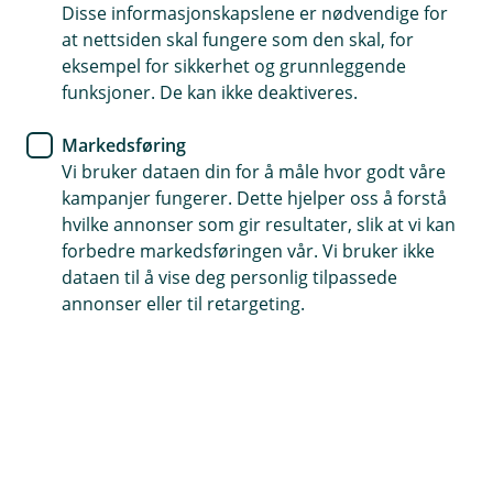
Disse informasjonskapslene er nødvendige for
Enkel søknad
at nettsiden skal fungere som den skal, for
eksempel for sikkerhet og grunnleggende
En fast rådgiver det er lett å komme i kontakt med
funksjoner. De kan ikke deaktiveres.
Følg lånesøknaden din digitalt
Markedsføring
Vi bruker dataen din for å måle hvor godt våre
Søk boliglån her
kampanjer fungerer. Dette hjelper oss å forstå
hvilke annonser som gir resultater, slik at vi kan
forbedre markedsføringen vår. Vi bruker ikke
Hos oss får du mer enn bare et
dataen til å vise deg personlig tilpassede
annonser eller til retargeting.
boliglån
Med et boliglån fra oss får du personlig
veiledning fra en rådgiver som kjenner deg og
dine behov. Vi er her for å støtte deg gjennom
hele boligprosessen.