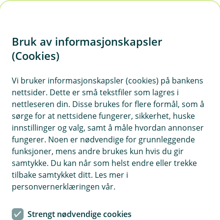
H
o
Bruk av informasjonskapsler
p
p
(Cookies)
i
Vi bruker informasjonskapsler (cookies) på bankens
nettsider. Dette er små tekstfiler som lagres i
n
nettleseren din. Disse brukes for flere formål, som å
n
sørge for at nettsidene fungerer, sikkerhet, huske
h
innstillinger og valg, samt å måle hvordan annonser
o
fungerer. Noen er nødvendige for grunnleggende
funksjoner, mens andre brukes kun hvis du gir
d
samtykke. Du kan når som helst endre eller trekke
e
tilbake samtykket ditt. Les mer i
t
personvernerklæringen vår.
Boliglån
Strengt nødvendige cookies