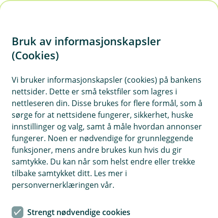
H
o
Bruk av informasjonskapsler
p
p
(Cookies)
i
Vi bruker informasjonskapsler (cookies) på bankens
nettsider. Dette er små tekstfiler som lagres i
n
nettleseren din. Disse brukes for flere formål, som å
n
sørge for at nettsidene fungerer, sikkerhet, huske
h
innstillinger og valg, samt å måle hvordan annonser
o
fungerer. Noen er nødvendige for grunnleggende
funksjoner, mens andre brukes kun hvis du gir
d
samtykke. Du kan når som helst endre eller trekke
e
tilbake samtykket ditt. Les mer i
t
personvernerklæringen vår.
Å finne riktig finansiering kan være like vanskelig som å enes
om fargen på stueveggen.
Strengt nødvendige cookies