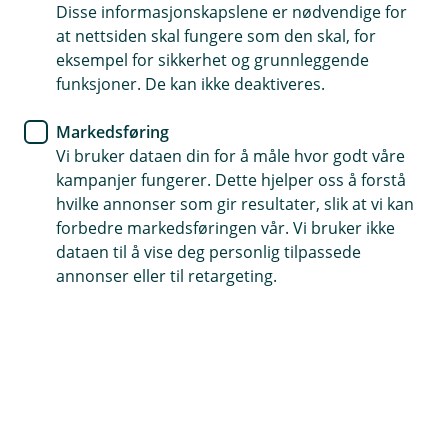
Disse informasjonskapslene er nødvendige for
Forbrukslån
at nettsiden skal fungere som den skal, for
eksempel for sikkerhet og grunnleggende
På tide med et nytt malestrøk i
funksjoner. De kan ikke deaktiveres.
stuen?
Markedsføring
Vi bruker dataen din for å måle hvor godt våre
Vi har noen gode råd til deg som har et lite eller
kampanjer fungerer. Dette hjelper oss å forstå
større oppussingsprosjekt i sikte.
hvilke annonser som gir resultater, slik at vi kan
forbedre markedsføringen vår. Vi bruker ikke
Har du også valgt å fornye hjemmet ditt? Mange får ny
dataen til å vise deg personlig tilpassede
energi av vår og sommersolen og føler seg klare for
annonser eller til retargeting.
gripe fatt i nye oppussingsprosjekter.
Uansett om du bare skal male litt eller kaste deg ut i
noen større prosjekter har vi noen gode tips til deg:
Sørg for å legge en god plan
Med en god plan unngår du dyre overraskelser