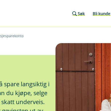
Søk
Bli kunde
sjesparekonto
 spare langsiktig i
n du kjøpe, selge
 skatt underveis.
r gevinsten ut av