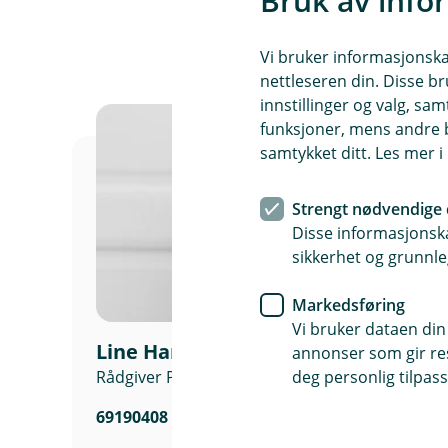
Bruk av info
k
Aksjesparekonto
/
Eksempel:
L
En aksjesparekonto gir deg en 
La oss si at du investerer 10 0
u
Vi bruker informasjonskap
kontoen. Dette betyr at du ka
en aksjesparekonto kan du re
k
nettleseren din. Disse br
til betydelig vekst over tid. 
k
få avkastning både de opprinn
innstillinger og valg, 
denne kontoen.
betydelig høyere gevinster på 
funksjoner, mens andre b
samtykket ditt. Les mer 
Fordeler med aksjesparekont
Ingen skatt underveis:
Sk
Strengt nødvendige 
Rentes rente-effekt:
Rein
Disse informasjonska
Enkel skattehåndtering:
sikkerhet og grunnle
Verdipapirkonto
Markedsføring
En verdipapirkonto gir deg mu
Vi bruker dataen din
kan du investere i ulike typer
Line Harvey
annonser som gir resu
enhver gevinst du tar ut fra 
deg personlig tilpass
Rådgiver Personmarked Fredrikstad
Fordeler med verdipapirkont
69190408
Variert portefølje:
Fleksib