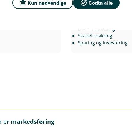
mda@berg-sparebank.n
Kun nødvendige
Godta alle
sjeandel:
Mulighet til å inkludere flere investeringstyper.
Autorisert rådgiver
Kreditt
o og verdipapirkonto avhenger av dine investeringsmål og
Personforsikring
ing for langsiktig sparing i aksjefond, kan aksjesparekonto
Skadeforsikring
 større variasjon og fleksibilitet i investeringene dine, kan
Sparing og investering
n er markedsføring