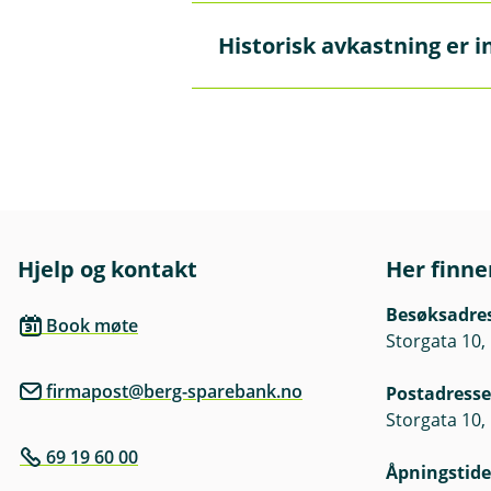
n
e
Innholdet på disse sidene er 
Historisk avkastning er i
/
Å
autoriserte rådgivere som kan
L
p
kan du
booke møte her.
u
n
k
e
k
Historisk avkastning er ingen 
/
L
av markedsutviklingen, forval
u
bli negativ som følge av kurst
k
k
Informasjon om fondenes inves
nøkkelinformasjon som er tilgj
Hjelp og kontakt
Her finne
nøkkelinformasjon og prospek
Besøksadre
Book møte
Oversikt om fondenes kostnad
Storgata 10,
firmapost@berg-sparebank.no
Postadresse
Storgata 10,
69 19 60 00
Åpningstide