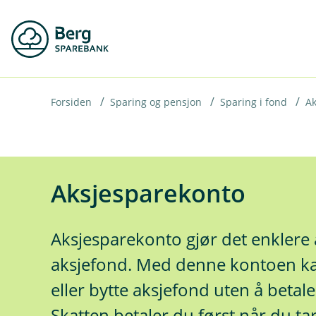
H
o
p
p
i
Forsiden
Sparing og pensjon
Sparing i fond
Ak
n
n
h
Aksjesparekonto
o
d
Aksjesparekonto gjør det enklere å
e
aksjefond. Med denne kontoen ka
t
eller bytte aksjefond uten å betale
Skatten betaler du først når du ta