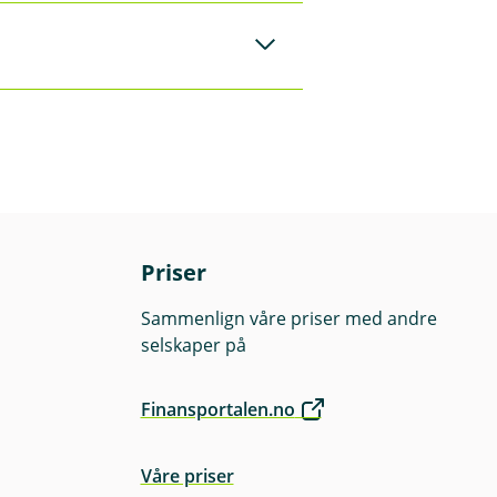
g. Det er kun våre
v rådgiverne våre
lant annet avhenge
r. Avkastningen kan
spekt og
lese fondenes
Priser
Sammenlign våre priser med andre
selskaper på
Finansportalen.no
Våre priser