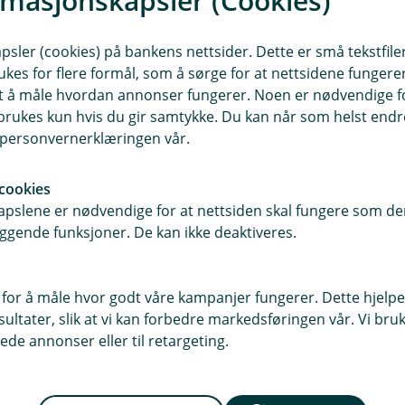
rmasjonskapsler (Cookies)
unik sparemulighet ved at du ikke betaler skatt før du tar u
00 kroner i aksjefond. Etter ett år har du tjent 1 000 kroner 
sler (cookies) på bankens nettsider. Dette er små tekstfile
n dra nytte av rentes rente-effekten på sparepengene dine,
investere denne avkastningen uten å betale skatt med en ga
ukes for flere formål, som å sørge for at nettsidene fungerer
Det er viktig å merke seg at kun aksjefond med minst 80 % aks
elige 10 000 kronene og de 1 000 kronene i avkastning, noe 
samt å måle hvordan annonser fungerer. Noen er nødvendige 
sikt.
rukes kun hvis du gir samtykke. Du kan når som helst endre 
i personvernerklæringen vår.
o:
att utløses først når du tar ut gevinsten.
cookies
vester gevinster skattefritt.
pslene er nødvendige for at nettsiden skal fungere som den
Optimal for langsiktig sparing i aksjefond.
ggende funksjoner. De kan ikke deaktiveres.
ligheten til å ha en mer variert spareportefølje enn en aks
 for å måle hvor godt våre kampanjer fungerer. Dette hjelper
 verdipapirer, som aksjer, obligasjoner og fond. Imidlertid m
Merete Dammyr
ltater, slik at vi kan forbedre markedsføringen vår. Vi bruke
kontoen, noe som kan påvirke avkastningen din over tid.
ede annonser eller til retargeting.
Rådgiver Personmarked
o:
69196016
ilitet til å investere i forskjellige typer verdipapirer.