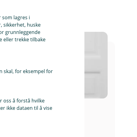
t gevinsten fra
i avkastning. Med
r som lagres i
 noe som kan føre
ng. Over tid kan du
, sikkerhet, huske
jeandel kan stå på
som kan føre til
for grunnleggende
eller trekke tilbake
 skal, for eksempel for
jesparekonto. Her
 oss å forstå hvilke
å du betale skatt på
r ikke dataen til å vise