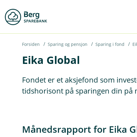
H
o
p
p
i
Forsiden
Sparing og pensjon
Sparing i fond
Ei
Eika Global
n
n
h
Fondet er et aksjefond som invest
o
tidshorisont på sparingen din på 
d
e
t
Månedsrapport for Eika G