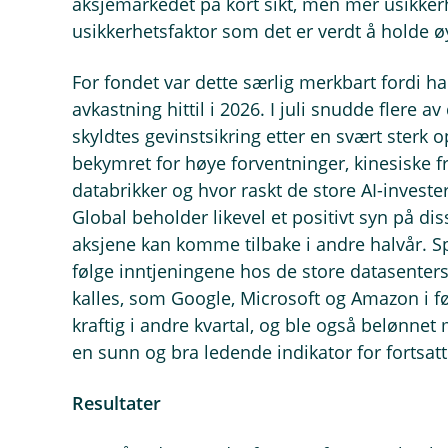
aksjemarkedet på kort sikt, men mer usikkerh
usikkerhetsfaktor som det er verdt å holde 
For fondet var dette særlig merkbart fordi hal
avkastning hittil i 2026. I juli snudde flere a
skyldtes gevinstsikring etter en svært ster
bekymret for høye forventninger, kinesiske 
databrikker og hvor raskt de store AI-investe
Global beholder likevel et positivt syn på di
aksjene kan komme tilbake i andre halvår. Sp
følge inntjeningene hos de store datasenters
kalles, som Google, Microsoft og Amazon i fø
kraftig i andre kvartal, og ble også belønnet
en sunn og bra ledende indikator for fortsatt
Resultater