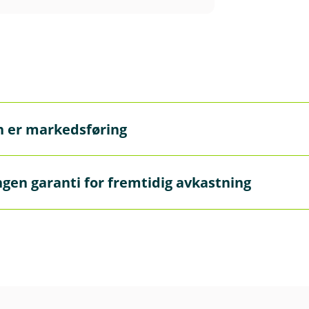
n er markedsføring
markedsføring og må ikke oppfattes som personlig rådgivnin
ngen garanti for fremtidig avkastning
 gi personlig rådgivning. Hvis du ønsker rådgivning fra en a
garanti for fremtidig avkastning. Fremtidig avkastning vil b
terens dyktighet, fondets risikoprofil og forvaltningshonora
ap.
teringsmandat og risiko finner du i det enkelte fonds pro