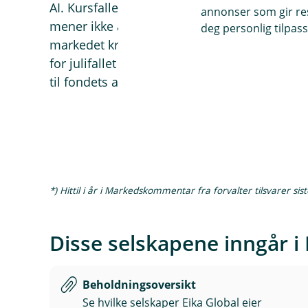
AI. Kursfallene må derfor ses i lys av den svæ
annonser som gir resu
mener ikke at etterspørselen etter datakraf
deg personlig tilpass
markedet krever nå tydeligere bevis på at den
for julifallet er begge fortsatt kraftig opp hitt
til fondets avkastning i 2026.
*) Hittil i år i Markedskommentar fra forvalter tilsvarer sis
Disse selskapene inngår i 
Beholdningsoversikt
Se hvilke selskaper Eika Global eier