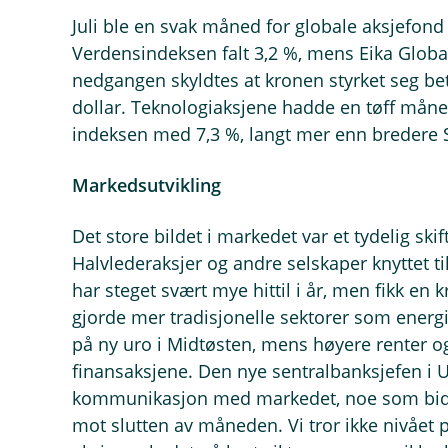
Juli ble en svak måned for globale aksjefond
Verdensindeksen falt 3,2 %, mens Eika Global 
nedgangen skyldtes at kronen styrket seg be
dollar. Teknologiaksjene hadde en tøff mån
indeksen med 7,3 %, langt mer enn bredere 
Markedsutvikling
Det store bildet i markedet var et tydelig skif
Halvlederaksjer og andre selskaper knyttet ti
har steget svært mye hittil i år, men fikk en k
gjorde mer tradisjonelle sektorer som energi
på ny uro i Midtøsten, mens høyere renter og
finansaksjene. Den nye sentralbanksjefen i 
kommunikasjon med markedet, noe som bidro 
mot slutten av måneden. Vi tror ikke nivået 