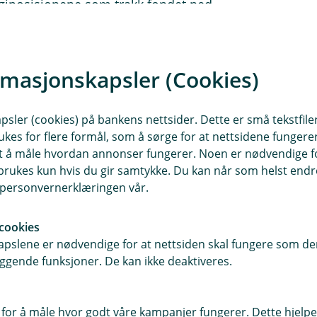
giposisjonene som trakk fondet ned.
 en svak måned. På den positive
elskaper innen materialer og
klaringen på måneden er likevel
rmasjonskapsler (Cookies)
nd tidligere i år, ga oss kraftig
sler (cookies) på bankens nettsider. Dette er små tekstfile
teg 20 %. Dette var nærmest en
ukes for flere formål, som å sørge for at nettsidene fungerer
samt å måle hvordan annonser fungerer. Noen er nødvendige 
for bekymringer rundt de store AI-
rukes kun hvis du gir samtykke. Du kan når som helst endre 
 vekst i skytjenesten Azure og ga
i personvernerklæringen vår.
isk kan gi både inntekter og
mange av de andre store
cookies
ngen hentet inn mye av dette
pslene er nødvendige for at nettsiden skal fungere som den
ggende funksjoner. De kan ikke deaktiveres.
gge har vært blant fondets største
el etter minnebrikker til datasentre og
 for å måle hvor godt våre kampanjer fungerer. Dette hjelper