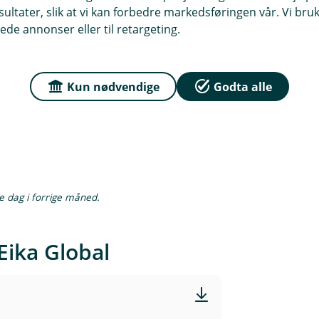
rt kraftige oppgangen i forkant. Vi
ltater, slik at vi kan forbedre markedsføringen vår. Vi bruke
t og minne har forsvunnet, men
ede annonser eller til retargeting.
 sterke veksten kan vare. Til tross
il i år og viktige positive bidragsytere
Kun nødvendige
Godta alle
te dag i forrige måned.
Eika Global