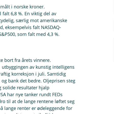
 målt i norske kroner.
falt 6,8 %. En viktig del av
tydelig, særlig mot amerikanske
ed, eksempelvis falt NASDAQ-
S&P500, som falt med 4,3 %.
te bort fra årets vinnere.
l utbyggingen av kunstig intelligens
raftig korreksjon i juli. Samtidig
 og bank det bedre. Oljeprisen steg
 solide resultater hjalp
USA har nye tanker rundt FEDs
til at de lange rentene løftet seg
på lange renter er ødeleggende for