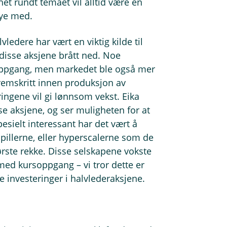
et rundt temaet vil alltid være en
øye med.
vledere har vært en viktig kilde til
v disse aksjene brått ned. Noe
k oppgang, men markedet ble også mer
fremskritt innen produksjon av
ringene vil gi lønnsom vekst. Eika
sse aksjene, og ser muligheten for at
esielt interessant har det vært å
pillerne, eller hyperscalerne som de
rste rekke. Disse selskapene vokste
 med kursoppgang – vi tror dette er
e investeringer i halvlederaksjene.