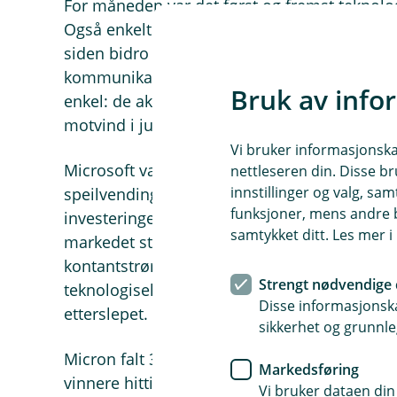
For måneden var det først og fremst teknolo
Også enkelte helse- og industriaksjer hadde
siden bidro flere konsumaksjer og enkelte s
kommunikasjon til å dempe fallet. Hovedfor
Bruk av info
enkel: de aksjene som har gitt oss mest medvi
motvind i juli.
Vi bruker informasjonskap
Microsoft var månedens klare lyspunkt og s
nettleseren din. Disse br
innstillinger og valg, 
speilvending fra juni, da aksjen ble straffet 
funksjoner, mens andre b
investeringene. Kvartalsrapporten viste sterk
samtykket ditt. Les mer 
markedet større tro på at investeringene fakt
kontantstrøm. Microsoft hadde ligget etter 
Strengt nødvendige 
teknologiselskapene hittil i år, og julioppga
Disse informasjonska
etterslepet.
sikkerhet og grunnle
Micron falt 32 %, mens Sandisk falt 49 %. Be
Markedsføring
vinnere hittil i år, drevet av sterk etterspørs
Vi bruker dataen din