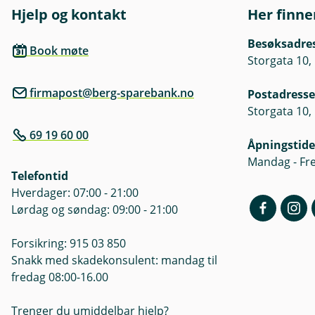
nøkkelinformasjon som er tilgj
Hjelp og kontakt
Her finne
nøkkelinformasjon og prospek
Besøksadre
Book møte
Oversikt om fondenes kostnad
Storgata 10,
firmapost@berg-sparebank.no
Postadresse
Storgata 10,
69 19 60 00
Åpningstide
Mandag - Fre
Telefontid
Hverdager: 07:00 - 21:00
Lørdag og søndag: 09:00 - 21:00
Forsikring: 915 03 850
Snakk med skadekonsulent: mandag til
fredag 08:00-16.00
Trenger du umiddelbar hjelp?