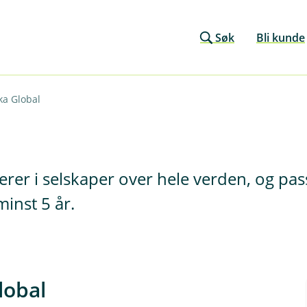
Søk
Bli kunde
ka Global
erer i selskaper over hele verden, og pa
minst 5 år.
lobal