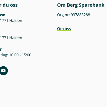
engelig på våre nettsider. Før tegning oppfordres det til å 
r du oss
Om Berg Sparebank
t.
sse
Org.nr: 937885288
er finner du her.
 1771 Halden
Om oss
 1771 Halden
r
dag: 10:00 - 15:00