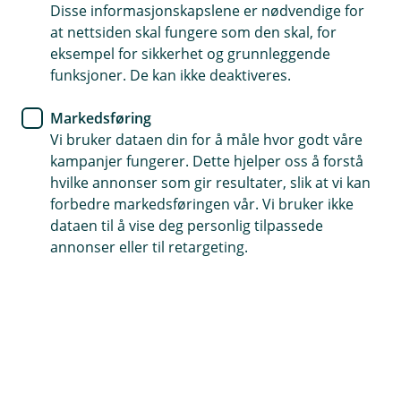
Eika Kreditt A hadde en avkastning på 0,49 % i juli. Hittil
Disse informasjonskapslene er nødvendige for
i år er avkastningen 3,79 %.
at nettsiden skal fungere som den skal, for
eksempel for sikkerhet og grunnleggende
Markedsutvikling
funksjoner. De kan ikke deaktiveres.
Norske kredittobligasjoner hadde positiv avkastning i
Markedsføring
juli til tross for volatile finansmarkeder internasjonalt.
Vi bruker dataen din for å måle hvor godt våre
Rentenivåene har steget noe siste måned, spesielt for
kampanjer fungerer. Dette hjelper oss å forstå
lange obligasjoner.
hvilke annonser som gir resultater, slik at vi kan
forbedre markedsføringen vår. Vi bruker ikke
Porteføljeoppdatering
dataen til å vise deg personlig tilpassede
annonser eller til retargeting.
Nye post siste måned er McDermott International,
mens Scorpio Tankers innløste sitt lån.
Gjennomsnittlig løpetid er 1,89 år og rentedurasjonen
er 0,55.
Utsikter