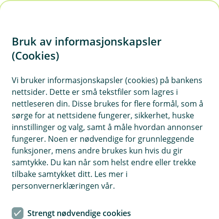
H
o
Bruk av informasjonskapsler
p
p
(Cookies)
Eika Kreditt
i
Vi bruker informasjonskapsler (cookies) på bankens
Fondet er et rentefond som investerer i
nettsider. Dette er små tekstfiler som lagres i
n
rentebærende verdipapirer i det norske og det
nettleseren din. Disse brukes for flere formål, som å
n
globale kredittmarkedet. Passer for deg som har
sørge for at nettsidene fungerer, sikkerhet, huske
h
tidshorisont på sparingen på minst 3 år.
innstillinger og valg, samt å måle hvordan annonser
o
fungerer. Noen er nødvendige for grunnleggende
funksjoner, mens andre brukes kun hvis du gir
d
samtykke. Du kan når som helst endre eller trekke
e
Månedsrapport for Eika Kreditt
tilbake samtykket ditt. Les mer i
t
personvernerklæringen vår.
Resultater
Strengt nødvendige cookies