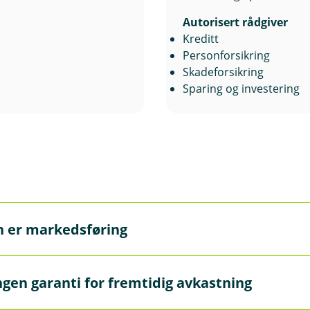
Autorisert rådgiver
Kreditt
Personforsikring
Skadeforsikring
Sparing og investering
n er markedsføring
markedsføring og må ikke oppfattes som personlig rådgivnin
ngen garanti for fremtidig avkastning
 gi personlig rådgivning. Hvis du ønsker rådgivning fra en a