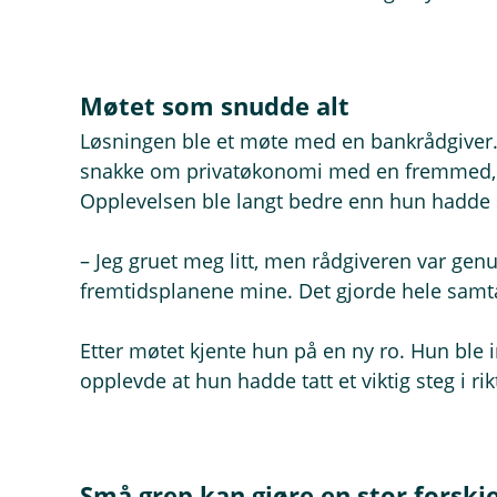
Møtet som snudde alt
Løsningen ble et møte med en bankrådgiver. 
snakke om privatøkonomi med en fremmed, 
Opplevelsen ble langt bedre enn hun hadde s
– Jeg gruet meg litt, men rådgiveren var genui
fremtidsplanene mine. Det gjorde hele samtal
Etter møtet kjente hun på en ny ro. Hun ble 
opplevde at hun hadde tatt et viktig steg i rik
Små grep kan gjøre en stor forskje