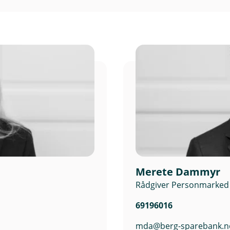
Merete Dammyr
Rådgiver Personmarked
69196016
mda@berg-sparebank.n