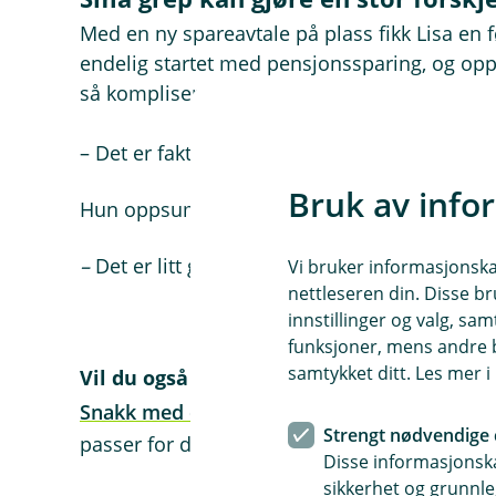
Med en ny spareavtale på plass fikk Lisa en 
endelig startet med pensjonssparing, og oppl
så komplisert.
– Det er faktisk mulig å få til ganske mye me
Bruk av info
Hun oppsummerer med et smil.
–
Det er litt gøy at en som er ganske dårlig 
Vi bruker informasjonskap
nettleseren din. Disse br
innstillinger og valg, 
funksjoner, mens andre b
samtykket ditt. Les mer 
Vil du også starte å spare i fond?
Snakk med en rådgiver i Berg Sparebank
– 
Strengt nødvendige 
passer for deg og din økonomi.
Disse informasjonska
sikkerhet og grunnle