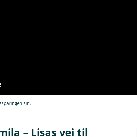
nssparingen sin.
la – Lisas vei til