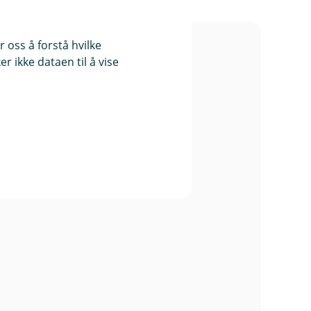
 oss å forstå hvilke
r ikke dataen til å vise
e mestring da han
e å spare
plever trygghet i hverdagen.