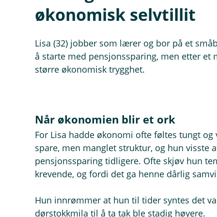
økonomisk selvtillit
Lisa (32) jobber som lærer og bor på et små
å starte med pensjonssparing, men etter e
større økonomisk trygghet.
Når økonomien blir et ork
For Lisa hadde økonomi ofte føltes tungt og
spare, men manglet struktur, og hun visste a
pensjonssparing tidligere. Ofte skjøv hun te
krevende, og fordi det ga henne dårlig samvit
Hun innrømmer at hun til tider syntes det var
dørstokkmila til å ta tak ble stadig høyere.