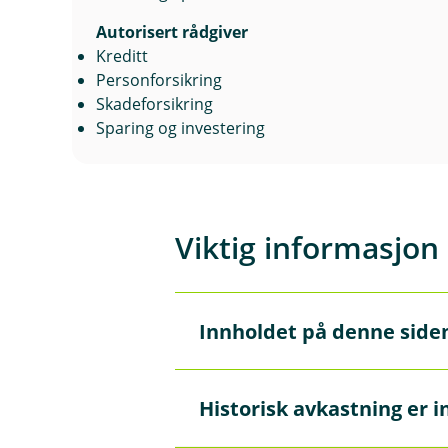
Autorisert rådgiver
Kreditt
Personforsikring
Skadeforsikring
Sparing og investering
Viktig informasjon
Innholdet på denne side
Å
p
n
e
Innholdet på disse sidene er 
Historisk avkastning er i
/
Å
autoriserte rådgivere som kan
L
p
kan du
booke møte her.
u