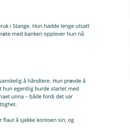
bruk i Stange. Hun hadde lenge utsatt
t møte med banken opplever hun nå
 vanskelig å håndtere. Hun prøvde å
t hun egentlig burde startet med
maet unna – både fordi det var
tighet.
 flaut å sjekke kontoen sin, og