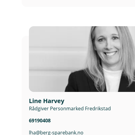
Line Harvey
Rådgiver Personmarked Fredrikstad
69190408
lha@berg-sparebank.no