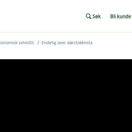
Søk
Bli kunde
onomisk selvtillit
Endelig over dørstokkmila