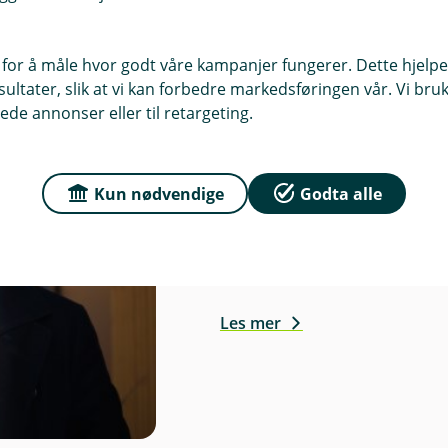
 for å måle hvor godt våre kampanjer fungerer. Dette hjelper
ltater, slik at vi kan forbedre markedsføringen vår. Vi bruke
ede annonser eller til retargeting.
Thomas opplevd
Kun nødvendige
Godta alle
endelige begynt
Nå har han en plan – og op
Les mer