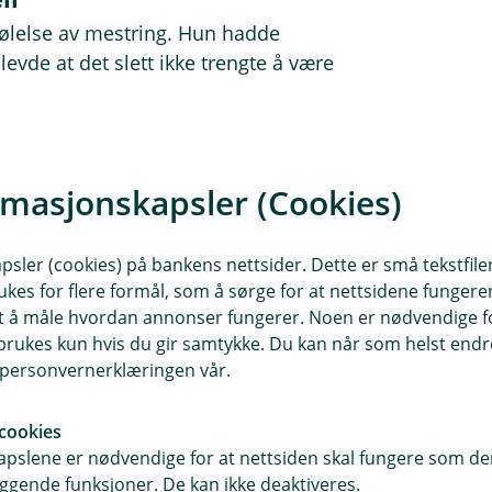
følelse av mestring. Hun hadde
evde at det slett ikke trengte å være
d bare noen enkle grep, sier hun.
rmasjonskapsler (Cookies)
med tall har blitt god med penger.
sler (cookies) på bankens nettsider. Dette er små tekstfile
ukes for flere formål, som å sørge for at nettsidene fungerer
samt å måle hvordan annonser fungerer. Noen er nødvendige 
rukes kun hvis du gir samtykke. Du kan når som helst endre 
i personvernerklæringen vår.
vi hjelper deg å finne en løsning som
cookies
pslene er nødvendige for at nettsiden skal fungere som den
ggende funksjoner. De kan ikke deaktiveres.