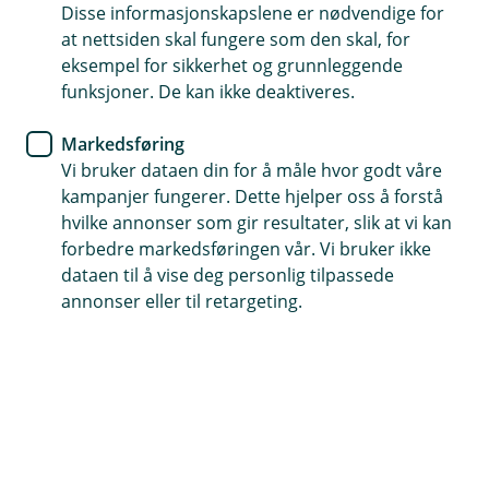
Disse informasjonskapslene er nødvendige for
Det er viktig å ha kunnskap om metodene
at nettsiden skal fungere som den skal, for
kriminelle bruker for å kunne identifisere et
eksempel for sikkerhet og grunnleggende
funksjoner. De kan ikke deaktiveres.
svindelforsøk. Vi har samlet våre beste råd og
tips til de ulike kjente svindelmetodene under -
Markedsføring
så du er bedre rustet til å oppdage om du er
Vi bruker dataen din for å måle hvor godt våre
utsatt for svindel, og hva du bør gjøre hvis
kampanjer fungerer. Dette hjelper oss å forstå
uhellet er ute.
hvilke annonser som gir resultater, slik at vi kan
forbedre markedsføringen vår. Vi bruker ikke
Telefonfisking
dataen til å vise deg personlig tilpassede
annonser eller til retargeting.
Blir du ringt opp av banken og bedt om å oppgi
kodene dine? Det er svindel. I filmen under
forklarer vi hvordan du kan avsløre svindelen.