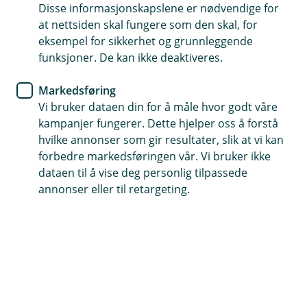
Disse informasjonskapslene er nødvendige for
Et privatkort til firmautlegg
at nettsiden skal fungere som den skal, for
eksempel for sikkerhet og grunnleggende
Inntil 45 dages rentefri betalingsutsettelse
funksjoner. De kan ikke deaktiveres.
Ingen årsgebyr og inkludert reise- og
Markedsføring
avbestillingsforsikring
Vi bruker dataen din for å måle hvor godt våre
kampanjer fungerer. Dette hjelper oss å forstå
Søk om kredittkort her
hvilke annonser som gir resultater, slik at vi kan
forbedre markedsføringen vår. Vi bruker ikke
dataen til å vise deg personlig tilpassede
Et fleksibelt kredittkort med
annonser eller til retargeting.
privatansvar
Eika Ansatt passer utmerket for deg som reiser
mye, har mange firmautlegg og ønsker å skille
jobbrelaterte utgifter fra privatøkonomien.