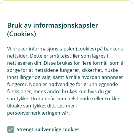
H
o
Bruk av informasjonskapsler
p
p
(Cookies)
i
Vi bruker informasjonskapsler (cookies) på bankens
nettsider. Dette er små tekstfiler som lagres i
n
nettleseren din. Disse brukes for flere formål, som å
n
sørge for at nettsidene fungerer, sikkerhet, huske
h
innstillinger og valg, samt å måle hvordan annonser
o
fungerer. Noen er nødvendige for grunnleggende
funksjoner, mens andre brukes kun hvis du gir
d
samtykke. Du kan når som helst endre eller trekke
e
tilbake samtykket ditt. Les mer i
t
personvernerklæringen vår.
Eika Ansatt
Strengt nødvendige cookies