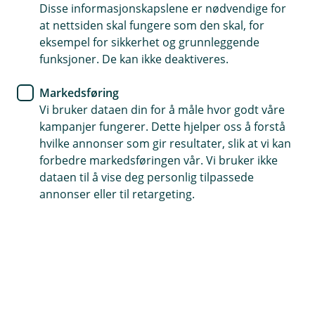
Disse informasjonskapslene er nødvendige for
Tips- og råd
at nettsiden skal fungere som den skal, for
eksempel for sikkerhet og grunnleggende
Skal du bytte bolig?
funksjoner. De kan ikke deaktiveres.
Her får du som skal kjøpe eller selge en bolig
Markedsføring
gode råd på veien til å realisere boligdrømmen
Vi bruker dataen din for å måle hvor godt våre
din.
kampanjer fungerer. Dette hjelper oss å forstå
hvilke annonser som gir resultater, slik at vi kan
forbedre markedsføringen vår. Vi bruker ikke
Når du skal selge boligen din og kjøpe deg noe nytt,
dataen til å vise deg personlig tilpassede
står du foran to omfattende prosesser som krever at
annonser eller til retargeting.
du legger en nøye og detaljert plan.
I denne artikkelen vil du få en enkel liste over de
viktigste tingene du bør tenke på og vi begynner med
det du kan gjøre på allerede i dag.