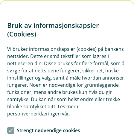
H
o
Bruk av informasjonskapsler
p
p
(Cookies)
i
Vi bruker informasjonskapsler (cookies) på bankens
nettsider. Dette er små tekstfiler som lagres i
n
nettleseren din. Disse brukes for flere formål, som å
n
sørge for at nettsidene fungerer, sikkerhet, huske
h
innstillinger og valg, samt å måle hvordan annonser
o
fungerer. Noen er nødvendige for grunnleggende
funksjoner, mens andre brukes kun hvis du gir
d
samtykke. Du kan når som helst endre eller trekke
e
tilbake samtykket ditt. Les mer i
t
personvernerklæringen vår.
Klar for noe nytt? Vi hjelper deg navigere i både boligsalg - og
kjøpsprosessen.
Strengt nødvendige cookies