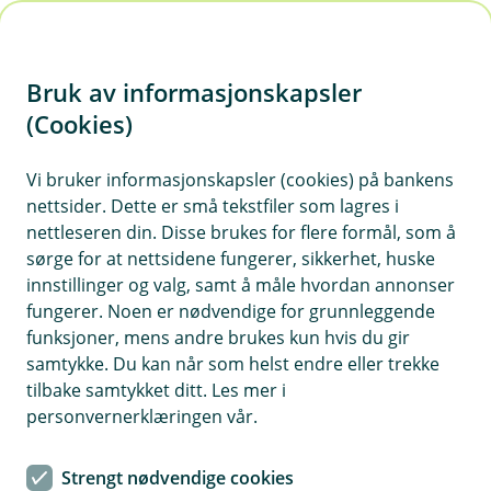
H
o
Bruk av informasjonskapsler
p
p
(Cookies)
i
Vi bruker informasjonskapsler (cookies) på bankens
nettsider. Dette er små tekstfiler som lagres i
n
nettleseren din. Disse brukes for flere formål, som å
n
sørge for at nettsidene fungerer, sikkerhet, huske
h
innstillinger og valg, samt å måle hvordan annonser
o
fungerer. Noen er nødvendige for grunnleggende
funksjoner, mens andre brukes kun hvis du gir
d
samtykke. Du kan når som helst endre eller trekke
e
tilbake samtykket ditt. Les mer i
t
personvernerklæringen vår.
Det kan være mye penger å spare på brukte møbler.
Strengt nødvendige cookies