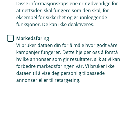
Tips- og råd
Disse informasjonskapslene er nødvendige for
at nettsiden skal fungere som den skal, for
Slik kan du innrede med brukte
eksempel for sikkerhet og grunnleggende
funksjoner. De kan ikke deaktiveres.
møbler
Markedsføring
Vi gir deg 5 gode tips til hvordan du kan innrede
Vi bruker dataen din for å måle hvor godt våre
boligen din med brukte møbler.
kampanjer fungerer. Dette hjelper oss å forstå
hvilke annonser som gir resultater, slik at vi kan
Har du nettopp kjøpt deg en leilighet eller drømmer
forbedre markedsføringen vår. Vi bruker ikke
om å bytte ut den slitte sofaen, må du ikke tømme
dataen til å vise deg personlig tilpassede
lommeboka for å få tak i det du trenger.
annonser eller til retargeting.
Med litt tid og innsats, kan du spare både penger og
miljøet, og samtidig gi hjemmet ditt et unikt preg. I
denne artikkelen får du fem gode tips til hvordan du
kan gjøre ditt neste møbelkupp og innrede boligen din
så rimelig som mulig.