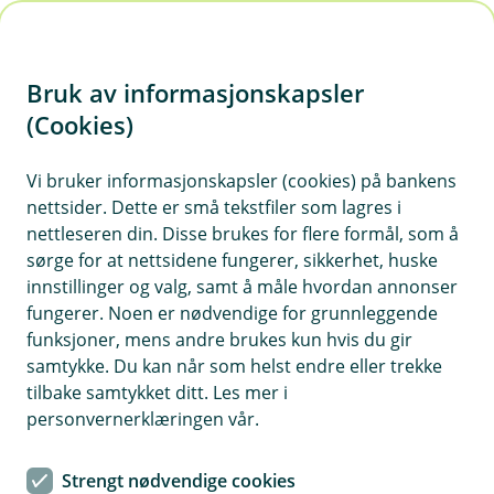
H
o
Bruk av informasjonskapsler
p
p
(Cookies)
i
Vis hjelpemeny
Vi bruker informasjonskapsler (cookies) på bankens
nettsider. Dette er små tekstfiler som lagres i
n
nettleseren din. Disse brukes for flere formål, som å
n
sørge for at nettsidene fungerer, sikkerhet, huske
Risikostyring og risikomodellering
h
innstillinger og valg, samt å måle hvordan annonser
o
fungerer. Noen er nødvendige for grunnleggende
Hvorfor behandler vi opplysningene dine, og hva er
funksjoner, mens andre brukes kun hvis du gir
det lovlige grunnlaget?
d
samtykke. Du kan når som helst endre eller trekke
e
Vi bruker personopplysninger for å vurdere risiko
tilbake samtykket ditt. Les mer i
t
knyttet til salg, rådgivning og kreditt. Vi har en rettslige
personvernerklæringen vår.
forpliktelse og berettigede interesse i å opprettholde
god risikostyring.
Strengt nødvendige cookies