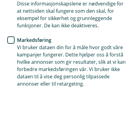
Disse informasjonskapslene er nødvendige for
Hvordan behandler vi personopplysninger?
at nettsiden skal fungere som den skal, for
Personopplysninger brukes i risikomodeller for å
eksempel for sikkerhet og grunnleggende
beregne kapitalkrav og vurdere risiko. Dette inkluderer
funksjoner. De kan ikke deaktiveres.
data fra kredittopplysningsforetak og interne
systemer. Modellene produserer nøkkeltall som blir
Markedsføring
brukt for å fastsette nødvendig risikokapital og til
Vi bruker dataen din for å måle hvor godt våre
rapportering.
kampanjer fungerer. Dette hjelper oss å forstå
hvilke annonser som gir resultater, slik at vi kan
Hvilke personopplysninger behandler vi?
forbedre markedsføringen vår. Vi bruker ikke
dataen til å vise deg personlig tilpassede
Identifikasjonsinformasjon, kontaktopplysninger,
annonser eller til retargeting.
relasjonsopplysninger, finansielle opplysninger og
demografiske opplysninger.
Hvem deler vi opplysningene med?
Vi deler personopplysningene med leverandører vi har
inngått avtale med.
Hvor lenge lagrer vi
opplysningen?