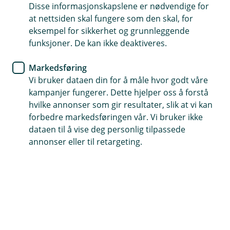
Sikkerhet
Disse informasjonskapslene er nødvendige for
at nettsiden skal fungere som den skal, for
Vær på vakt og unngå å bli
eksempel for sikkerhet og grunnleggende
funksjoner. De kan ikke deaktiveres.
svindlet!
Markedsføring
Førjulstiden er travel og mange av oss benytter
Vi bruker dataen din for å måle hvor godt våre
Black Friday til å gjøre gode kjøp – men vær
kampanjer fungerer. Dette hjelper oss å forstå
oppmerksom! Dette er også høysesong for
hvilke annonser som gir resultater, slik at vi kan
svindel. Sjekk rådene våre før du slår til på et
forbedre markedsføringen vår. Vi bruker ikke
godt tilbud.
dataen til å vise deg personlig tilpassede
annonser eller til retargeting.
Nettet florerer med falske tilbud, tvilsomme nettsider,
phishingforsøk på e-post og svindelposter i sosiale
medier. Vær derfor på når du handler, slik at du
unngår å bli svindlet.
Tips for å unngå å bli svindlet: