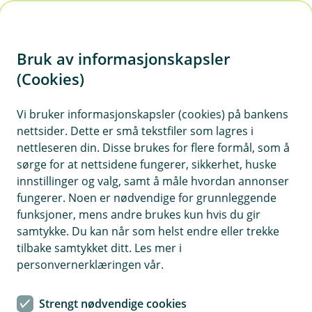
H
o
Bruk av informasjonskapsler
p
p
(Cookies)
i
Vi bruker informasjonskapsler (cookies) på bankens
nettsider. Dette er små tekstfiler som lagres i
n
nettleseren din. Disse brukes for flere formål, som å
n
sørge for at nettsidene fungerer, sikkerhet, huske
h
innstillinger og valg, samt å måle hvordan annonser
o
fungerer. Noen er nødvendige for grunnleggende
funksjoner, mens andre brukes kun hvis du gir
d
samtykke. Du kan når som helst endre eller trekke
e
tilbake samtykket ditt. Les mer i
t
personvernerklæringen vår.
Tips mot svindel
Strengt nødvendige cookies