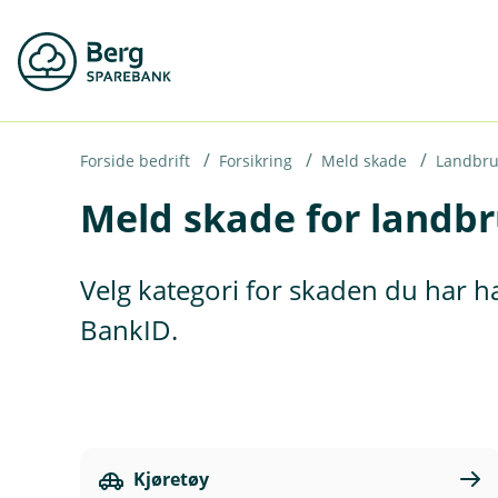
H
o
p
p
i
Forside bedrift
Forsikring
Meld skade
Landbru
Meld skade for landb
n
n
h
Velg kategori for skaden du har ha
o
BankID.
d
e
t
Kjøretøy