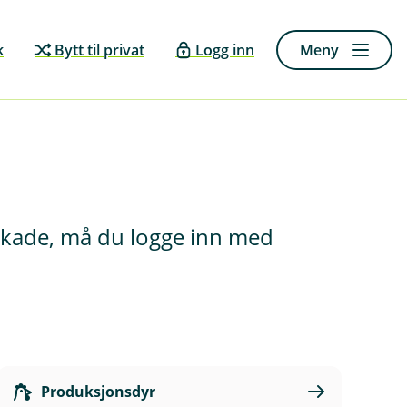
k
Bytt til privat
Logg inn
Meny
e skade, må du logge inn med
Produksjonsdyr