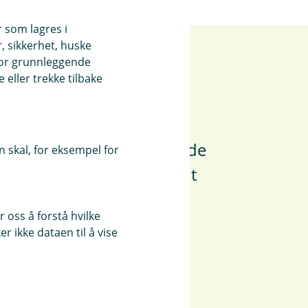
r som lagres i
, sikkerhet, huske
for grunnleggende
eller trekke tilbake
inn en skade?
t kan du enkelt ettersende
 skal, for eksempel for
informasjon i en innmeldt
 oss å forstå hvilke
r ikke dataen til å vise