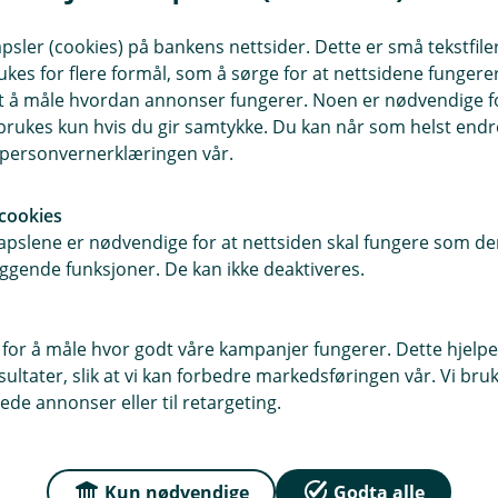
sler (cookies) på bankens nettsider. Dette er små tekstfile
ukes for flere formål, som å sørge for at nettsidene fungerer
samt å måle hvordan annonser fungerer. Noen er nødvendige 
rukes kun hvis du gir samtykke. Du kan når som helst endre 
i personvernerklæringen vår.
Har du allerede meldt 
cookies
Hvis du har saksnummeret dit
pslene er nødvendige for at nettsiden skal fungere som den
ggende funksjoner. De kan ikke deaktiveres.
dokumenter eller oppdatere 
skadesak.
 for å måle hvor godt våre kampanjer fungerer. Dette hjelper
ltater, slik at vi kan forbedre markedsføringen vår. Vi bruke
ede annonser eller til retargeting.
Oppdater sak
Kun nødvendige
Godta alle